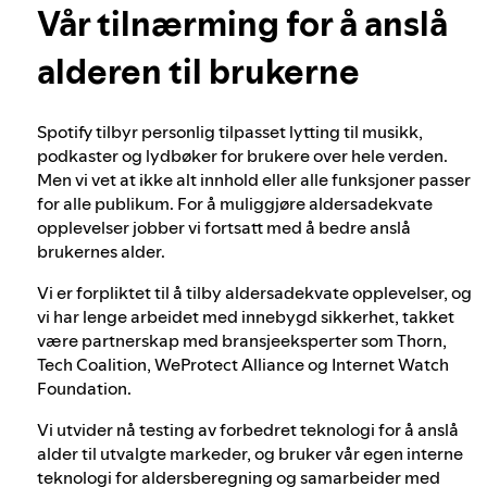
Vår tilnærming for å anslå
Finn ut mer om personvern
Vår tilnærming for å anslå alderen til
brukerne
alderen til brukerne
Spotify tilbyr personlig tilpasset lytting til musikk,
Valgintegritet hos Spotify
podkaster og lydbøker for brukere over hele verden.
Men vi vet at ikke alt innhold eller alle funksjoner passer
for alle publikum. For å muliggjøre aldersadekvate
Vår tilnærming til farlig og villedende
opplevelser jobber vi fortsatt med å bedre anslå
innhold
brukernes alder.
Vi er forpliktet til å tilby aldersadekvate opplevelser, og
Vår tilnærming til voldelig ekstremisme
vi har lenge arbeidet med innebygd sikkerhet, takket
være partnerskap med bransjeeksperter som Thorn,
Tech Coalition, WeProtect Alliance og Internet Watch
Foundation.
Slik fungerer anbefalinger
Vi utvider nå testing av forbedret teknologi for å anslå
alder til utvalgte markeder, og bruker vår egen interne
teknologi for aldersberegning og samarbeider med