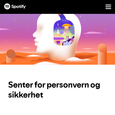
Men
GÅ
TIL
INNHOLD
Senter for personvern og
sikkerhet