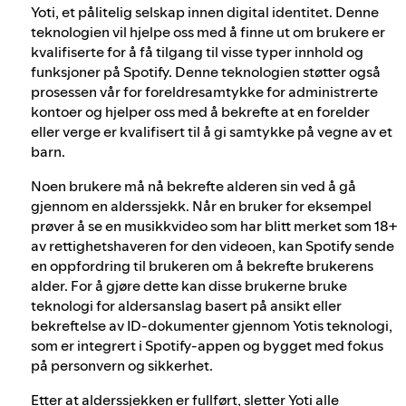
Yoti, et pålitelig selskap innen digital identitet. Denne
teknologien vil hjelpe oss med å finne ut om brukere er
kvalifiserte for å få tilgang til visse typer innhold og
funksjoner på Spotify. Denne teknologien støtter også
prosessen vår for foreldresamtykke for administrerte
kontoer og hjelper oss med å bekrefte at en forelder
eller verge er kvalifisert til å gi samtykke på vegne av et
barn.
Noen brukere må nå bekrefte alderen sin ved å gå
gjennom en alderssjekk. Når en bruker for eksempel
prøver å se en musikkvideo som har blitt merket som 18+
av rettighetshaveren for den videoen, kan Spotify sende
en oppfordring til brukeren om å bekrefte brukerens
alder. For å gjøre dette kan disse brukerne bruke
teknologi for aldersanslag basert på ansikt eller
bekreftelse av ID-dokumenter gjennom Yotis teknologi,
som er integrert i Spotify-appen og bygget med fokus
på personvern og sikkerhet.
Etter at alderssjekken er fullført, sletter Yoti alle