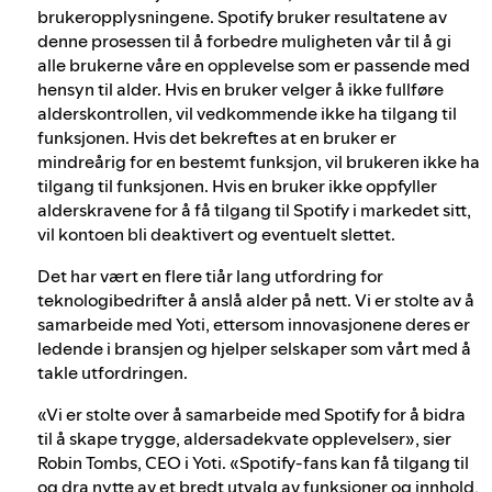
brukeropplysningene. Spotify bruker resultatene av
denne prosessen til å forbedre muligheten vår til å gi
alle brukerne våre en opplevelse som er passende med
hensyn til alder. Hvis en bruker velger å ikke fullføre
alderskontrollen, vil vedkommende ikke ha tilgang til
funksjonen. Hvis det bekreftes at en bruker er
mindreårig for en bestemt funksjon, vil brukeren ikke ha
tilgang til funksjonen. Hvis en bruker ikke oppfyller
alderskravene for å få tilgang til Spotify i markedet sitt,
vil kontoen bli deaktivert og eventuelt slettet.
Det har vært en flere tiår lang utfordring for
teknologibedrifter å anslå alder på nett. Vi er stolte av å
samarbeide med Yoti, ettersom innovasjonene deres er
ledende i bransjen og hjelper selskaper som vårt med å
takle utfordringen.
«Vi er stolte over å samarbeide med Spotify for å bidra
til å skape trygge, aldersadekvate opplevelser», sier
Robin Tombs, CEO i Yoti. «Spotify-fans kan få tilgang til
og dra nytte av et bredt utvalg av funksjoner og innhold,