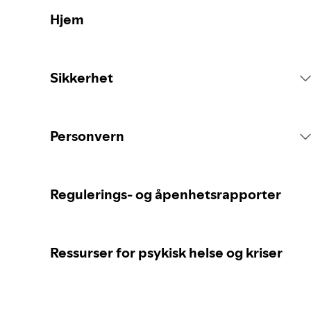
Hjem
Sikkerhet
Plattformregler
Personvern
Innholdstiltak
Innsamling av personopplysninger
Regulerings- og åpenhetsrapporter
Rapportering av innhold
Beskyttelse av personopplysningene dine
Ressurser for psykisk helse og kriser
Veiledning for foreldre eller
Personvernkontrollene dine
omsorgspersoner