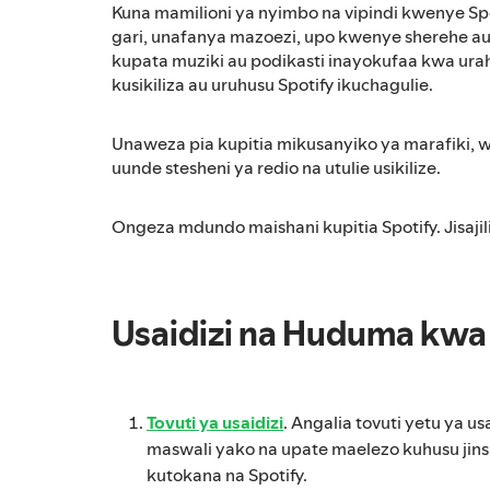
Kuna mamilioni ya nyimbo na vipindi kwenye Spo
gari, unafanya mazoezi, upo kwenye sherehe au
kupata muziki au podikasti inayokufaa kwa ura
kusikiliza au uruhusu Spotify ikuchagulie.
Unaweza pia kupitia mikusanyiko ya marafiki, 
uunde stesheni ya redio na utulie usikilize.
Ongeza mdundo maishani kupitia Spotify. Jisajili 
Usaidizi na Huduma kwa
Tovuti ya usaidizi
. Angalia tovuti yetu ya us
maswali yako na upate maelezo kuhusu jinsi
kutokana na Spotify.