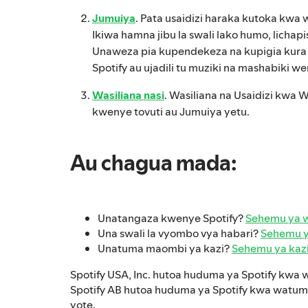
Jumuiya
. Pata usaidizi haraka kutoka kwa 
Ikiwa hamna jibu la swali lako humo, lichap
Unaweza pia kupendekeza na kupigia kur
Spotify au ujadili tu muziki na mashabiki w
Wasiliana nasi
. Wasiliana na Usaidizi kwa 
kwenye tovuti au Jumuiya yetu.
Au chagua mada:
Unatangaza kwenye Spotify?
Sehemu ya w
Una swali la vyombo vya habari?
Sehemu y
Unatuma maombi ya kazi?
Sehemu ya kaz
Spotify USA, Inc. hutoa huduma ya Spotify kwa 
Spotify AB hutoa huduma ya Spotify kwa watum
yote.