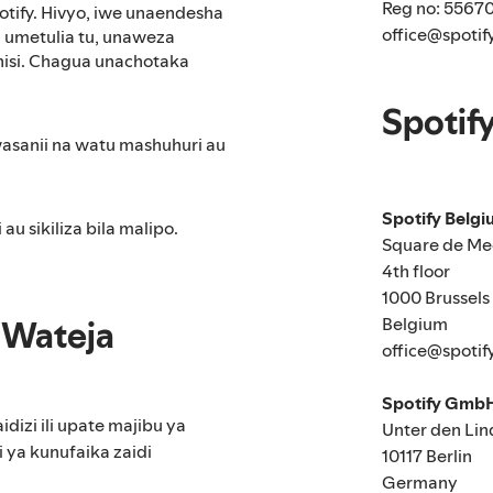
Reg no: 5567
tify. Hivyo, iwe unaendesha
office@spotif
 umetulia tu, unaweza
hisi. Chagua unachotaka
Spotif
wasanii na watu mashuhuri au
Spotify Belg
au sikiliza bila malipo.
Square de Me
4th floor
1000 Brussels
Belgium
 Wateja
office@spotif
Spotify Gmb
aidizi ili upate majibu ya
Unter den Lin
 ya kunufaika zaidi
10117 Berlin
Germany