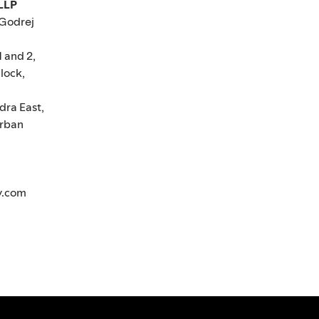
 LLP
 Godrej
1 and 2,
lock,
dra East,
rban
y.com