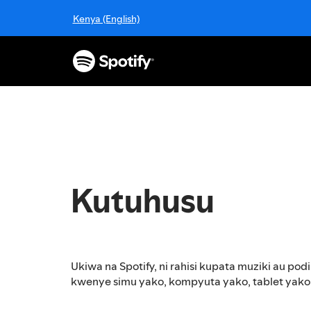
N
Kenya (English)
e
n
d
a
k
w
e
n
y
e
m
Kutuhusu
a
u
d
h
u
Ukiwa na Spotify, ni rahisi kupata muziki au podi
i
kwenye simu yako, kompyuta yako, tablet yako 