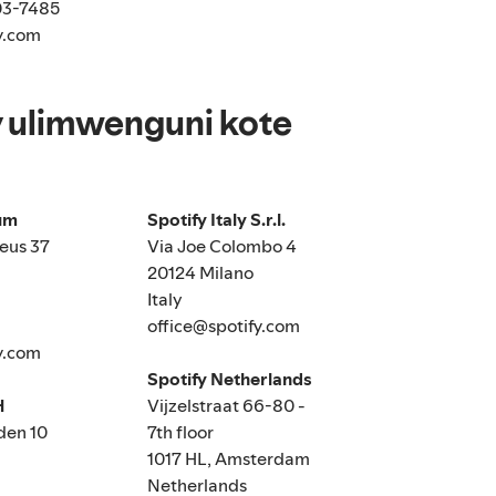
03-7485
y.com
y ulimwenguni kote
ium
Spotify Italy S.r.l.
eus 37
Via Joe Colombo 4
20124 Milano
Italy
office@spotify.com
y.com
Spotify Netherlands
H
Vijzelstraat 66-80 -
den 10
7th floor
1017 HL, Amsterdam
Netherlands