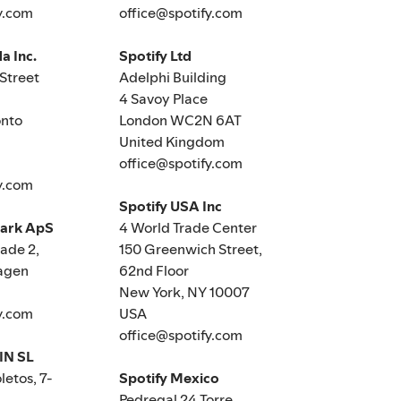
y.com
office@spotify.com
a Inc.
Spotify Ltd
Street
Adelphi Building
4 Savoy Place
nto
London WC2N 6AT
United Kingdom
office@spotify.com
y.com
Spotify USA Inc
mark ApS
4 World Trade Center
de 2,
150 Greenwich Street,
agen
62nd Floor
New York, NY 10007
y.com
USA
office@spotify.com
IN SL
letos, 7-
Spotify Mexico
Pedregal 24 Torre