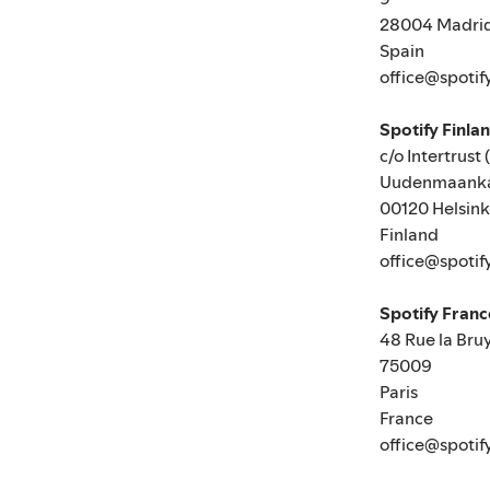
28004 Madri
Spain
office@spotif
Spotify Finla
c/o Intertrust 
Uudenmaanka
00120 Helsink
Finland
office@spotif
Spotify Fran
48 Rue la Bru
75009
Paris
France
office@spotif