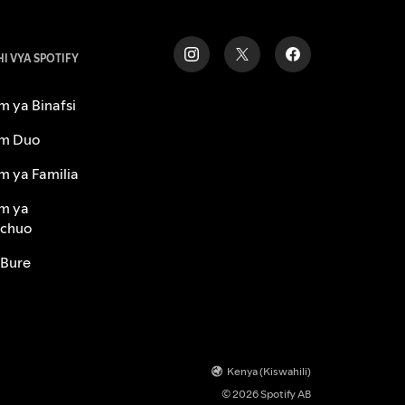
I VYA SPOTIFY
 ya Binafsi
m Duo
m ya Familia
m ya
chuo
 Bure
Kenya (Kiswahili)
© 2026 Spotify AB