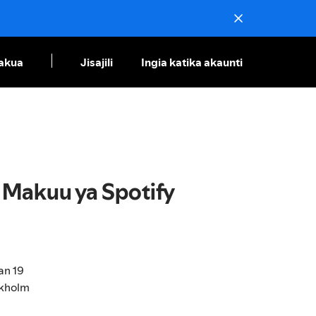
akua
Jisajili
Ingia katika akaunti
Makuu ya Spotify
an 19
ckholm