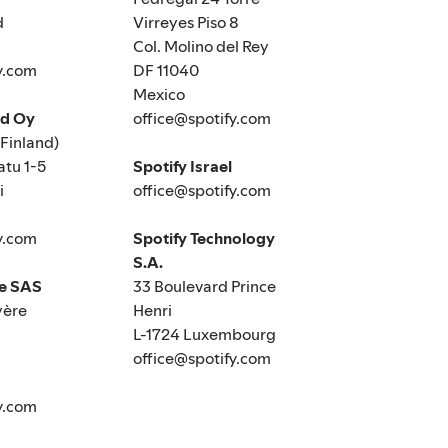
d
Virreyes Piso 8
Col. Molino del Rey
y.com
DF 11040
Mexico
nd Oy
office@spotify.com
(Finland)
tu 1-5
Spotify Israel
i
office@spotify.com
y.com
Spotify Technology
S.A.
ce SAS
33 Boulevard Prince
yère
Henri
L-1724 Luxembourg
office@spotify.com
y.com