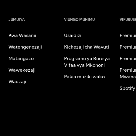
JUMUIYA
VIUNGO MUHIMU
VIFURUSH
Kwa Wasanii
Usaidizi
Premium
Watengenezaji
Kichezaji cha Wavuti
Premiu
Matangazo
Programu ya Bure ya
Premiu
Vifaa vya Mkononi
Wawekezaji
Premiu
Pakia muziki wako
Mwana
Wauzaji
Spotify