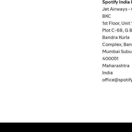
Spotify India
Jet Airways -
BKC
1st Floor, Unit 
Plot C-68, G B
Bandra Kurla
Complex, Ban
Mumbai Subu
400051
Maharashtra
India
office@spotif