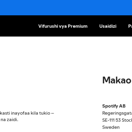
Vifurushi vya Premium
Usaidizi
P
Makao 
Spotify AB
Regeringsgat
kasti inayofaa kila tukio –
na zaidi.
SE-111 53 Sto
Sweden