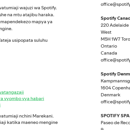
office@spotif
watumiaji wajuzi wa Spotify.
ishe na mtu atajibu haraka.
Spotify Canad
a mapendekezo mapya ya
220 Adelaide 
engine.
West
M5H 1W7 Toro
Wateja usipopata suluhu
Ontario
Canada
office@spotif
Spotify Den
Kampmannsga
1604 Copenh
atangazaji
Denmark
a vyombo vya habari
office@spotif
i
SPOTIFY SPA
watumiaji nchini Marekani.
iaji katika maeneo mengine
Paseo de Reco
9