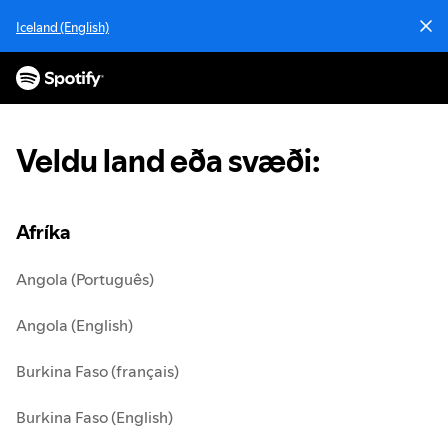
H
Iceland (English)
o
p
p
a
í
e
Veldu land eða svæði
:
f
n
i
Afríka
Angola (Português)
Angola (English)
Burkina Faso (français)
Burkina Faso (English)