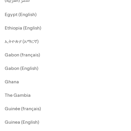
مصر (العربية)
Egypt (English)
Ethiopia (English)
ኢትዮጵያ (አማርኛ)
Gabon (français)
Gabon (English)
Ghana
The Gambia
Guinée (français)
Guinea (English)