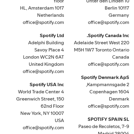
floor
Unter den Linden 10
1017 HL, Amsterdam
10117 Berlin
Netherlands
Germany
office@spotify.com
office@spotify.com
Spotify Ltd
Spotify Canada Inc.
Adelphi Building
220 Adelaide Street West
4 Savoy Place
M5H 1W7 Toronto Ontario
London WC2N 6AT
Canada
United Kingdom
office@spotify.com
office@spotify.com
Spotify Denmark ApS
Spotify USA Inc
Kampmannsgade 2,
4 World Trade Center
1604 Copenhagen
150 Greenwich Street,
Denmark
62nd Floor
office@spotify.com
New York, NY 10007
SPOTIFY SPAIN SL
USA
Paseo de Recoletos, 7-9
office@spotify.com
28004 Madrid