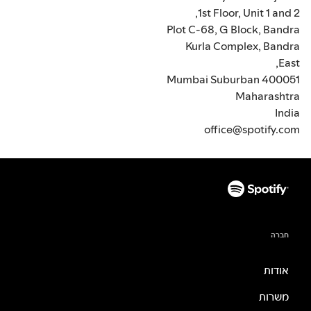
1st Floor, Unit 1 and 2,
Plot C-68, G Block, Bandra
Kurla Complex, Bandra
East,
Mumbai Suburban 400051
Maharashtra
India
office@spotify.com
חברה
אודות
משרות