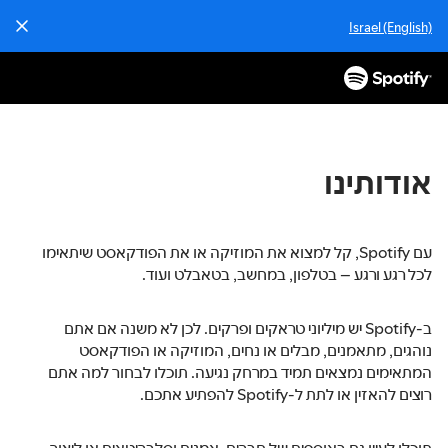
Israel (English)
אודותינו
עם Spotify, קל למצוא את המוזיקה או את הפודקאסט שיתאימו
לכל רגע ורגע – בטלפון, במחשב, בטאבלט ועוד.
ב-Spotify יש מיליוני טראקים ופרקים. לכן לא משנה אם אתם
נוהגים, מתאמנים, מבלים או נחים, המוזיקה או הפודקאסט
המתאימים נמצאים תמיד במרחק נגיעה. תוכלו לבחור למה אתם
רוצים להאזין או לתת ל-Spotify להפתיע אתכם.
תוכלו לעיין גם באוספים של חברים, אמנים וסלבריטאים או ליצור