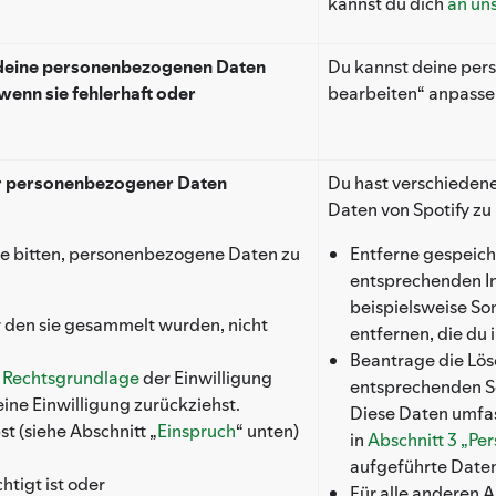
kannst du dich
an un
 deine personenbezogenen Daten
Du kannst deine pers
wenn sie fehlerhaft oder
bearbeiten“ anpasse
r personenbezogener Daten
Du hast verschieden
Daten von Spotify zu
se bitten, personenbezogene Daten zu
Entferne gespeich
entsprechenden In
beispielsweise Son
ür den sie gesammelt wurden, nicht
entfernen, die du 
Beantrage die Lös
r
Rechtsgrundlage
der Einwilligung
entsprechenden Sc
ine Einwilligung zurückziehst.
Diese Daten umfa
t (siehe Abschnitt „
Einspruch
“ unten)
in
Abschnitt 3 „Pe
aufgeführte Date
htigt ist oder
Für alle anderen 