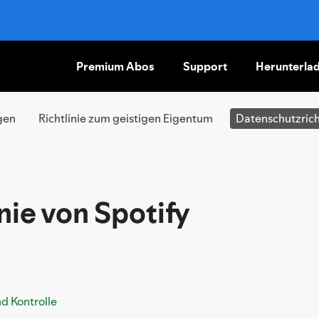
Premium Abos
Support
Herunterla
INHALTE
ÜBERSPRINGEN
gen
Richtlinie zum geistigen Eigentum
Datenschutzrich
nie von Spotify
d Kontrolle