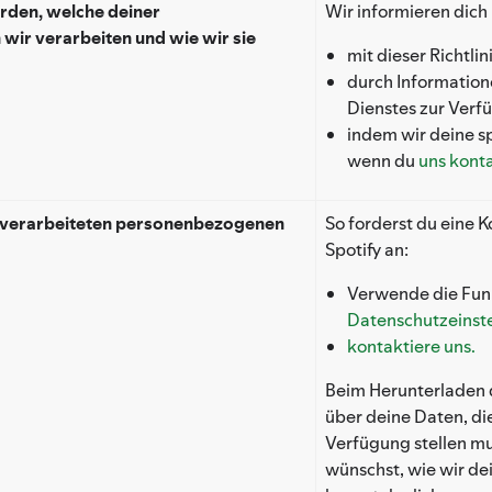
rden, welche deiner
Wir informieren dich
ir verarbeiten und wie wir sie
mit dieser Richtlin
durch Informatione
Dienstes zur Verf
indem wir deine s
wenn du
uns konta
ns verarbeiteten personenbezogenen
So forderst du eine
Spotify an:
Verwende die Funk
Datenschutz­einst
kontaktiere uns.
Beim Herunterladen d
über deine Daten, di
Verfügung stellen m
wünschst, wie wir d