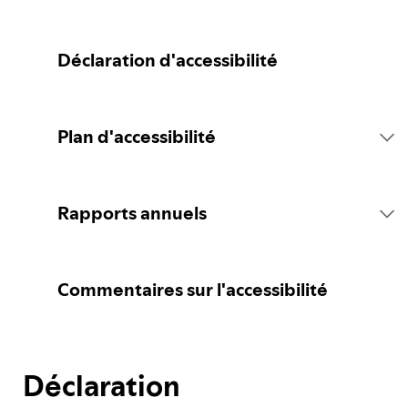
Déclaration d'accessibilité
Plan d'accessibilité
Introduction
Rapports annuels
Déclaration d'engagement
Rapport 2026
Commentaires sur l'accessibilité
Concertation
Déclaration
Plan de Spotify