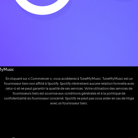
MyMusic
En cliquant sur « Commencer », vous accéderez à TuneMyMusic. TuneMyMusic est un
fournisseur tiers non affilié à Spotify. Spotify n'entretient aucune relation formelle avec
celui-ci et ne peut garantir la qualité de ses services. Votre utilisation des services de
fournisseurs tiers est soumise aux conditions générales et à la politique de
confidentialité du fournisseur concerné. Spotify ne peut pas vous aider en cas de litige
avec un fournisseur tiers.