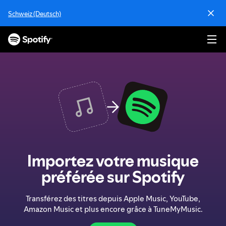
P
Schweiz (Deutsch)
a
s
s
e
r
a
u
c
o
n
t
e
n
Importez votre musique
u
préférée sur Spotify
Transférez des titres depuis Apple Music, YouTube,
Amazon Music et plus encore grâce à TuneMyMusic.