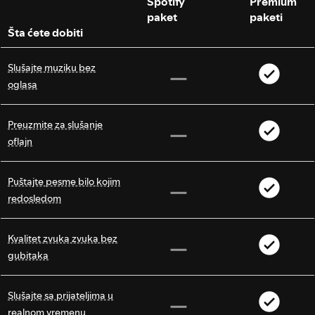
Spotify
Premium
paket
paketi
Šta ćete dobiti
Slušajte muziku bez
oglasa
Preuzmite za slušanje
oflajn
Puštajte pesme bilo kojim
redosledom
Kvalitet zvuka zvuka bez
gubitaka
Slušajte sa prijateljima u
realnom vremenu