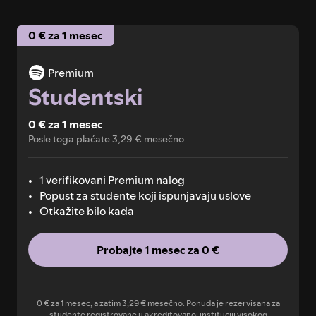
0 € za 1 mesec
Premium
Studentski
0 € za 1 mesec
Posle toga plaćate 3,29 € mesečno
1 verifikovani Premium nalog
Popust za studente koji ispunjavaju uslove
Otkažite bilo kada
Probajte 1 mesec za 0 €
0 € za 1 mesec, a zatim 3,29 € mesečno. Ponuda je rezervisana za
studente registrovane u akreditovanoj instituciji visokog