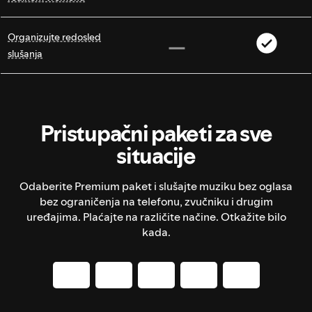
Organizujte redosled
slušanja
Pristupačni paketi za sve
situacije
Odaberite Premium paket i slušajte muziku bez oglasa
bez ograničenja na telefonu, zvučniku i drugim
uređajima. Plaćajte na različite načine. Otkažite bilo
kada.