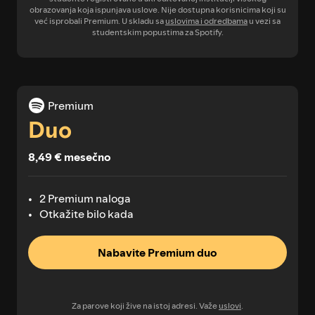
obrazovanja koja ispunjava uslove. Nije dostupna korisnicima koji su
već isprobali Premium. U skladu sa
uslovima i odredbama
u vezi sa
studentskim popustima za Spotify.
Premium
Duo
8,49 € mesečno
2 Premium naloga
Otkažite bilo kada
Nabavite Premium duo
Za parove koji žive na istoj adresi. Važe
uslovi
.