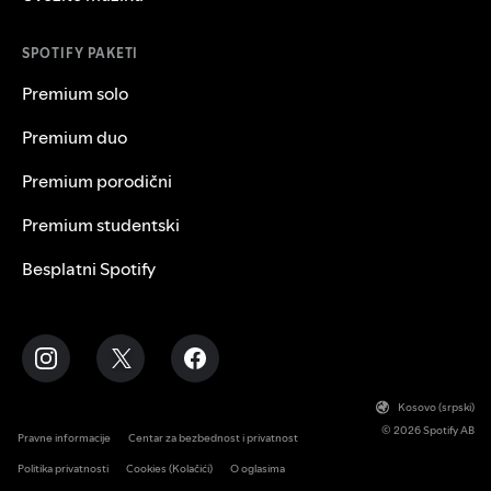
SPOTIFY PAKETI
Premium solo
Premium duo
Premium porodični
Premium studentski
Besplatni Spotify
Kosovo (srpski)
© 2026 Spotify AB
Pravne informacije
Centar za bezbednost i privatnost
Politika privatnosti
Cookies (Kolačići)
O oglasima