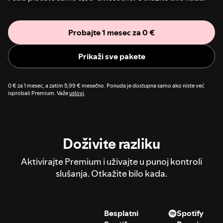
Probajte 1 mesec za 0 €
Prikaži sve pakete
0 € za 1 mesec, a zatim 5,99 € mesečno. Ponuda je dostupna samo ako niste već
isprobali Premium. Važe
uslovi
.
Doživite razliku
Aktivirajte Premium i uživajte u punoj kontroli
slušanja. Otkažite bilo kada.
Besplatni
Spotify