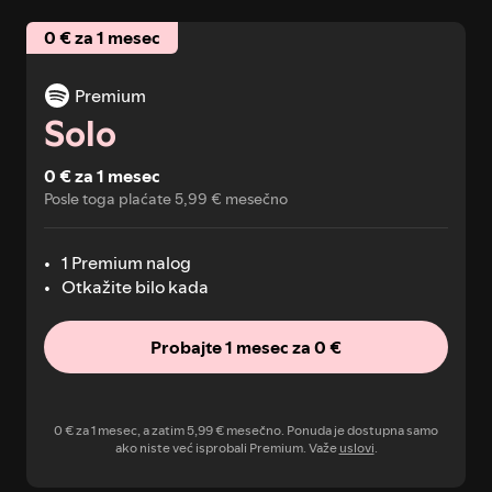
0 € za 1 mesec
Premium
Solo
0 € za 1 mesec
Posle toga plaćate 5,99 € mesečno
1 Premium nalog
Otkažite bilo kada
Probajte 1 mesec za 0 €
0 € za 1 mesec, a zatim 5,99 € mesečno. Ponuda je dostupna samo
ako niste već isprobali Premium. Važe
uslovi
.