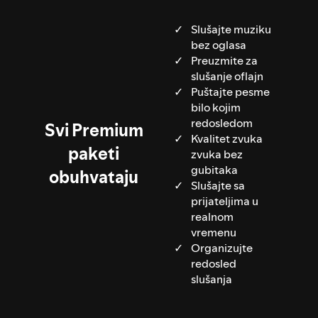
Slušajte muziku
bez oglasa
Preuzmite za
slušanje oflajn
Puštajte pesme
bilo kojim
redosledom
Svi Premium
Kvalitet zvuka
paketi
zvuka bez
gubitaka
obuhvataju
Slušajte sa
prijateljima u
realnom
vremenu
Organizujte
redosled
slušanja