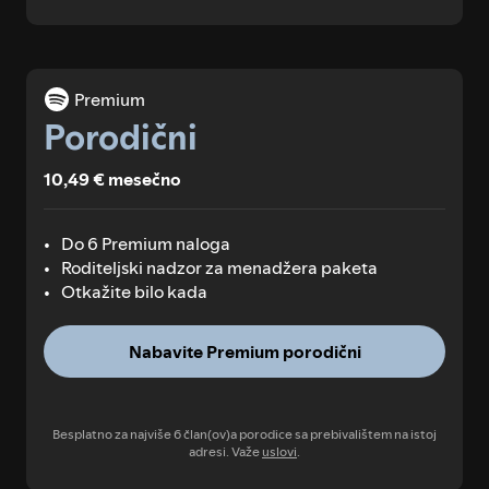
Premium
Porodični
10,49 € mesečno
Do 6 Premium naloga
Roditeljski nadzor za menadžera paketa
Otkažite bilo kada
Nabavite Premium porodični
Besplatno za najviše 6 član(ov)a porodice sa prebivalištem na istoj
adresi. Važe
uslovi
.