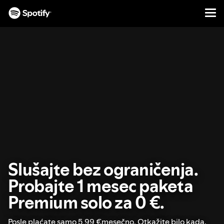
Men
PREĐI
NA
SADRŽAJ
Slušajte bez ograničenja.
Probajte 1 mesec paketa
Premium solo za 0 €.
Posle plaćate samo 5,99 €mesečno. Otkažite bilo kada.