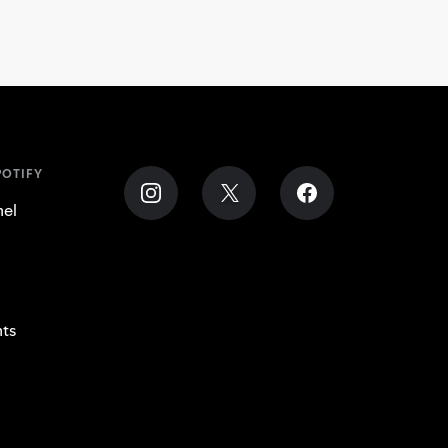
OTIFY
nel
nts