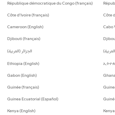
République démocratique du Congo (français)
Républ
Côte d'Ivoire (français)
Côte d
Cameroon (English)
Cabo 
Djibouti (français)
Djibou
لعربية
الجزائر (العربية)
Ethiopia (English)
ኢትዮጵ
Gabon (English)
Ghan
Guinée (français)
Guinea
Guinea Ecuatorial (Español)
Guiné-
Kenya (English)
Kenya 