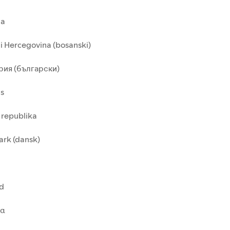
ia
i Hercegovina (bosanski)
рия (български)
us
 republika
rk (dansk)
nd
δα