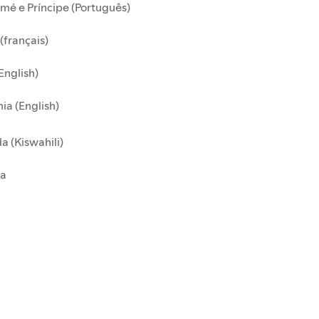
mé e Príncipe (Português)
(français)
English)
ia (English)
 (Kiswahili)
a