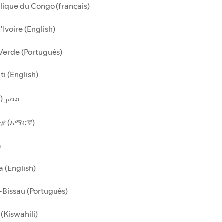
ique du Congo (français)
'Ivoire (English)
Verde (Português)
ti (English)
مصر (ا)
ያ (አማርኛ)
a
 (English)
Bissau (Português)
(Kiswahili)