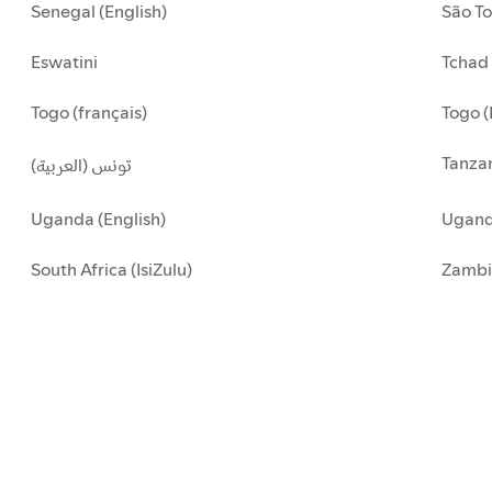
Senegal (English)
São To
Eswatini
Tchad 
Togo (français)
Togo (
Tanzan
تونس (العربية)
Uganda (English)
Uganda
South Africa (IsiZulu)
Zambi