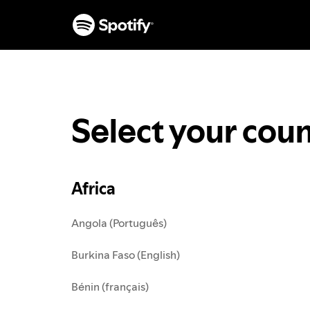
S
k
i
p
t
o
c
o
Select your coun
n
t
e
n
Africa
t
Angola (Português)
Burkina Faso (English)
Bénin (français)