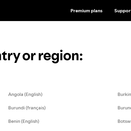
Premium plans
Suppor
try or region
:
Angola (English)
Burkin
Burundi (français)
Burund
Benin (English)
Botsw