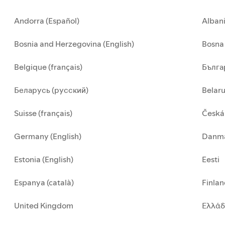
Andorra (Español)
Alban
Bosnia and Herzegovina (English)
Bosna 
Belgique (français)
Бълга
Беларусь (русский)
Belar
Suisse (français)
Česká
Germany (English)
Danma
Estonia (English)
Eesti
Espanya (català)
Finla
United Kingdom
Ελλά