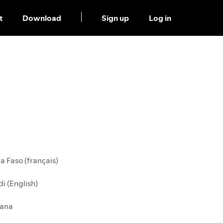
t
Download
Sign up
Log in
a Faso (français)
i (English)
ana