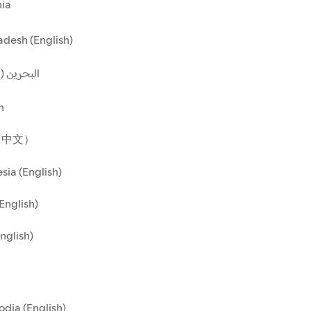
ia
desh (English)
البحرين ()
n
（中文）
sia (English)
(English)
English)
dia (English)