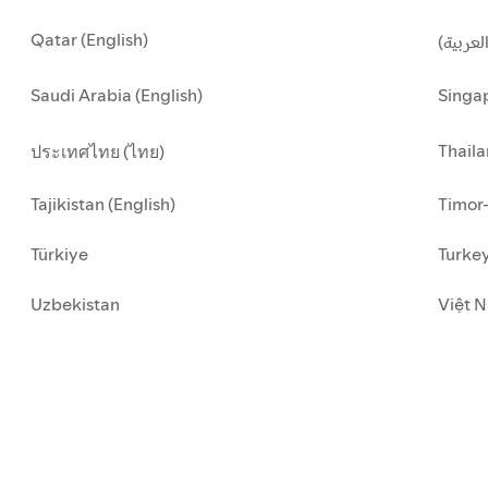
Qatar (English)
العربية
Saudi Arabia (English)
Singap
Thaila
ประเทศไทย (ไทย)
Tajikistan (English)
Timor-
Türkiye
Turkey
Uzbekistan
Việt N