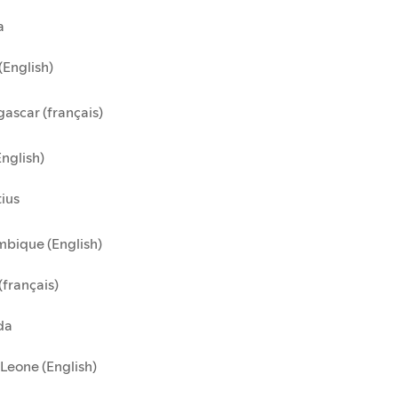
a
(English)
ascar (français)
English)
ius
bique (English)
(français)
da
 Leone (English)