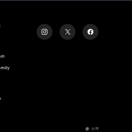
案
uo
mily
e
台灣