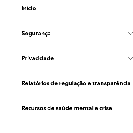
Início
Segurança
Regras da plataforma do Spotify
Privacidade
Ações de conteúdo
Recolha dos seus dados pessoais
Relatórios de regulação e transparência
Denunciar conteúdos
Proteção dos seus dados pessoais
Recursos de saúde mental e crise
Orientações para pais ou cuidadores
Os seus controlos de privacidade