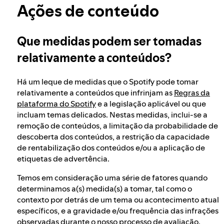
Integridade eleitoral no Spotify
Ações de conteúdo
Saiba mais sobre privacidade
Que medidas podem ser tomadas
A nossa abordagem a conteúdos perigosos e
enganadores
relativamente a conteúdos?
Há um leque de medidas que o Spotify pode tomar
A nossa abordagem ao extremismo violento
relativamente a conteúdos que infrinjam as
Regras da
plataforma do Spotify
e a legislação aplicável ou que
incluam temas delicados. Nestas medidas, inclui-se a
Compreender as recomendações
remoção de conteúdos, a limitação da probabilidade de
descoberta dos conteúdos, a restrição da capacidade
de rentabilização dos conteúdos e/ou a aplicação de
etiquetas de advertência.
Temos em consideração uma série de fatores quando
determinamos a(s) medida(s) a tomar, tal como o
contexto por detrás de um tema ou acontecimento atual
específicos, e a gravidade e/ou frequência das infrações
observadas durante o nosso processo de avaliação.