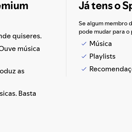
remium
Já tens o 
Se algum membro da 
pode mudar para o p
nde quiseres.
Música
 Ouve música
Playlists
Recomendaç
roduz as
sicas. Basta