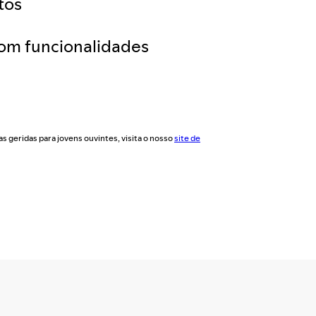
tos
com funcionalidades
s geridas para jovens ouvintes, visita o nosso
site de