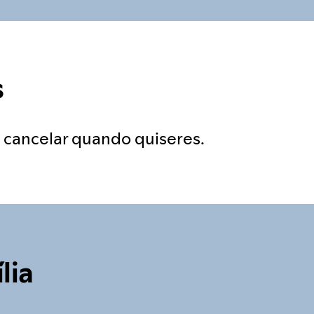
s
s cancelar quando quiseres.
lia