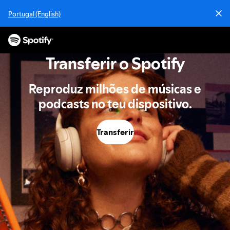
A
Portugal (English)
v
a
n
ç
Transferir o Spotify
a
r
p
Reproduz milhões de músicas e
a
podcasts no teu dispositivo.
r
a
c
Transferir
o
n
t
e
ú
d
o