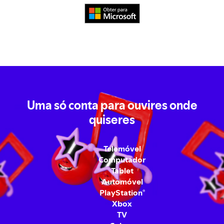
Uma só conta para ouvires onde
quiseres
Telemóvel
Computador
Tablet
Automóvel
PlayStation
®
Xbox
TV