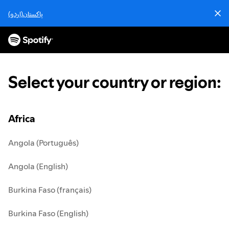
S
پاکستان(اردو)
k
i
p
t
o
c
Select your country or region
:
o
n
t
e
Africa
n
t
Angola (Português)
Angola (English)
Burkina Faso (français)
Burkina Faso (English)