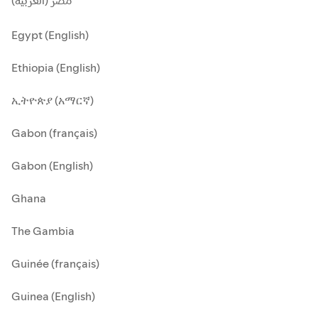
مصر (العربية)
Egypt (English)
Ethiopia (English)
ኢትዮጵያ (አማርኛ)
Gabon (français)
Gabon (English)
Ghana
The Gambia
Guinée (français)
Guinea (English)