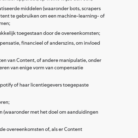
atiseerde middelen (waaronder bots, scrapers
ontent te gebruiken om een machine-learning- of
emen;
drukkelijk toegestaan door de overeenkomsten;
ensatie, financieel of anderszins, om invloed
en van Content, of andere manipulatie, onder
epteren van enige vorm van compensatie
potify of haar licentiegevers toegepaste
eren;
gen (waaronder met het doel om aanduidingen
n de overeenkomsten of, als er Content