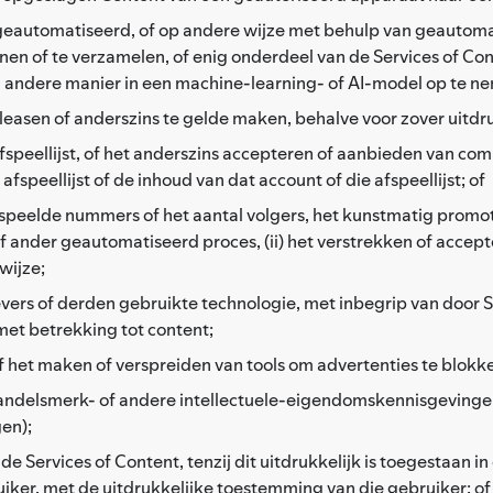
of geautomatiseerd, of op andere wijze met behulp van geautom
penen of te verzamelen, of enig onderdeel van de Services of C
n andere manier in een machine-learning- of AI-model op te n
, leasen of anderszins te gelde maken, behalve voor zover uit
speellijst, of het anderszins accepteren of aanbieden van comp
fspeellijst of de inhoud van dat account of die afspeellijst; of
speelde nummers of het aantal volgers, het kunstmatig promot
t of ander geautomatiseerd proces, (ii) het verstrekken of acc
 wijze;
evers of derden gebruikte technologie, met inbegrip van door S
met betrekking tot content;
f het maken of verspreiden van tools om advertenties te blokk
, handelsmerk- of andere intellectuele-eigendomskennisgevin
gen);
de Services of Content, tenzij dit uitdrukkelijk is toegestaan i
iker, met de uitdrukkelijke toestemming van die gebruiker; of