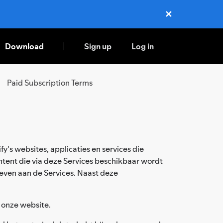
✕
Close
Download
Sign up
Log in
Paid Subscription Terms
ify's websites, applicaties en services die
ontent die via deze Services beschikbaar wordt
eleven aan de Services. Naast deze
p onze website.