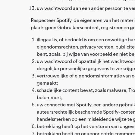
uw wachtwoord aan een ander persoon te ver
Respecteer Spotify, de eigenaren van het materi
plaats geen Gebruikerscontent, registreer en g
illegaal is, of bedoeld is om een onwettige h
eigendomsrechten, privacyrechten, publicitei
bent, zoals, bij wijze van voorbeeld en niet
uw wachtwoord of opzettelijk het wachtwoord
dergelijke persoonlijke gegevens te verkrijge
vertrouwelijke of eigendomsinformatie van ee
gemaakt;
schadelijke content bevat, zoals malware, Tr
belemmert;
uw connectie met Spotify, een andere gebruik
auteursrechtelijk beschermde Spotify-conten
handelsmerken op een misleidende wijze te geb
betrekking heeft op het versturen van ongev
betrekking heeft op ongeoorloofde commerciël