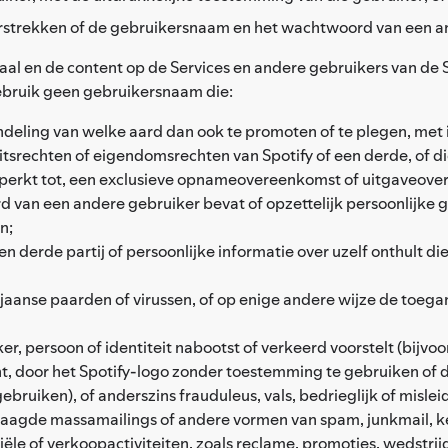
strekken of de gebruikersnaam en het wachtwoord van een an
aal en de content op de Services en andere gebruikers van de 
ebruik geen gebruikersnaam die:
andeling van welke aard dan ook te promoten of te plegen, met 
tsrechten of eigendomsrechten van Spotify of een derde, of d
 beperkt tot, een exclusieve opnameovereenkomst of uitgaveov
 van een andere gebruiker bevat of opzettelijk persoonlijke 
n;
n derde partij of persoonlijke informatie over uzelf onthult d
ojaanse paarden of virussen, of op enige andere wijze de toega
er, persoon of identiteit nabootst of verkeerd voorstelt (bijv
t, door het Spotify-logo zonder toestemming te gebruiken of 
ruiken), of anderszins frauduleus, vals, bedrieglijk of misleid
raagde massamailings of andere vormen van spam, junkmail, ke
e of verkoopactiviteiten, zoals reclame, promoties, wedstrij