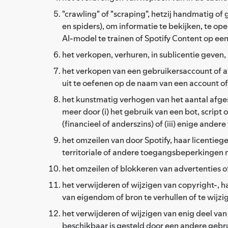
"crawling" of "scraping", hetzij handmatig 
en spiders), om informatie te bekijken, te o
AI-model te trainen of Spotify Content op ee
het verkopen, verhuren, in sublicentie geven
het verkopen van een gebruikersaccount of af
uit te oefenen op de naam van een account of a
het kunstmatig verhogen van het aantal afge
meer door (i) het gebruik van een bot, scrip
(financieel of anderszins) of (iii) enige andere
het omzeilen van door Spotify, haar licentieg
territoriale of andere toegangsbeperkingen 
het omzeilen of blokkeren van advertenties o
het verwijderen of wijzigen van copyright-
van eigendom of bron te verhullen of te wijzi
het verwijderen of wijzigen van enig deel van 
beschikbaar is gesteld door een andere gebru