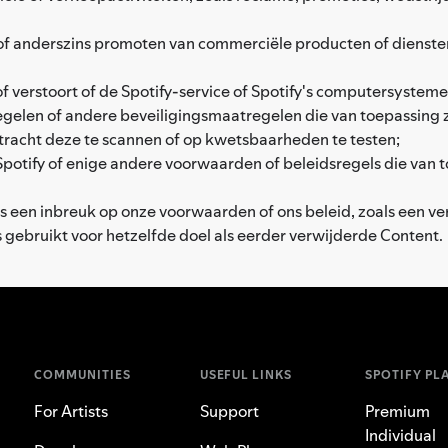
of anderszins promoten van commerciële producten of diensten i
 of verstoort of de Spotify-service of Spotify's computersystem
elen of andere beveiligingsmaatregelen die van toepassing zi
tracht deze te scannen of op kwetsbaarheden te testen;
Spotify of enige andere voorwaarden of beleidsregels die van 
ns een inbreuk op onze voorwaarden of ons beleid, zoals een v
s gebruikt voor hetzelfde doel als eerder verwijderde Content.
COMMUNITIES
USEFUL LINKS
SPOTIFY PL
For Artists
Support
Premium
Individual