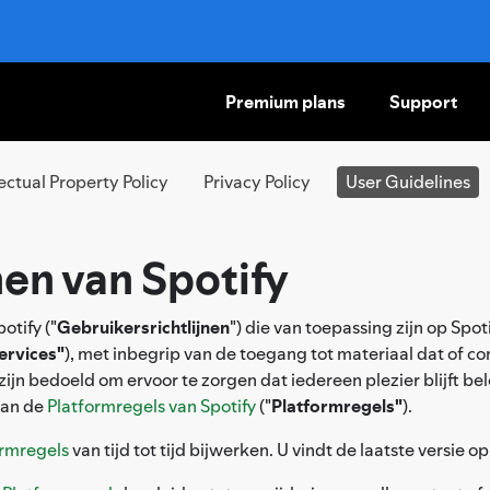
Premium plans
Support
SKIP
TO
CONTENT
lectual Property Policy
Privacy Policy
User Guidelines
nen van Spotify
otify ("
Gebruikersrichtlijnen
") die van toepassing zijn op Spot
ervices"
), met inbegrip van de toegang tot materiaal dat of c
 zijn bedoeld om ervoor te zorgen dat iedereen plezier blijft b
aan de
Platformregels van Spotify
("
Platformregels"
).
ormregels
van tijd tot tijd bijwerken. U vindt de laatste versie o