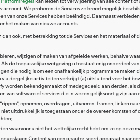
n
Platformregels
kan leiden tot verwijdering van alle content of
uw account. We proberen de Services zo breed mogelijk beschi
 een van onze Services hebben beëindigd. Daarnaast verbiede
er het maken van nieuwe accounts.
 dan ook, met betrekking tot de Services en het materiaal of 
leren, wijzigen of maken van afgeleide werken, behalve waar 
 Als de toepasselijke wetgeving u toestaat enig onderdeel van
rkrijgen die nodig is om een onafhankelijk programma te maken
ia dergelijke activiteiten verkrijgt (a) uitsluitend voor het 
y worden bekendgemaakt of medegedeeld aan derden, als dit n
en van software of services die in wezen gelijksoortig zijn aan
 "rippen", opnemen, overdragen, uitvoeren, framen, linken naar
t niet uitdrukkelijk is toegestaan onder de overeenkomsten of
chten;
den waarvoor u niet het wettelijke recht hebt om ze op deze ma
 opgeslagen Content van een geautoriseerd apparaat naar een