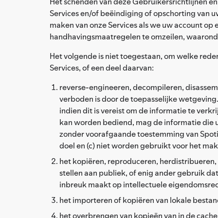
Het schenden van deze Gebruikersrichtlijnen e
Services en/of beëindiging of opschorting van 
maken van onze Services als we uw account op
handhavingsmaatregelen te omzeilen, waarond
Het volgende is niet toegestaan, om welke reden
Services, of een deel daarvan:
reverse-engineeren, decompileren, disassemb
verboden is door de toepasselijke wetgeving.
indien dit is vereist om de informatie te ve
kan worden bediend, mag de informatie die u v
zonder voorafgaande toestemming van Spotif
doel en (c) niet worden gebruikt voor het mak
het kopiëren, reproduceren, herdistribueren,
stellen aan publiek, of enig ander gebruik da
inbreuk maakt op intellectuele eigendomsre
het importeren of kopiëren van lokale bestan
het overbrengen van kopieën van in de cache