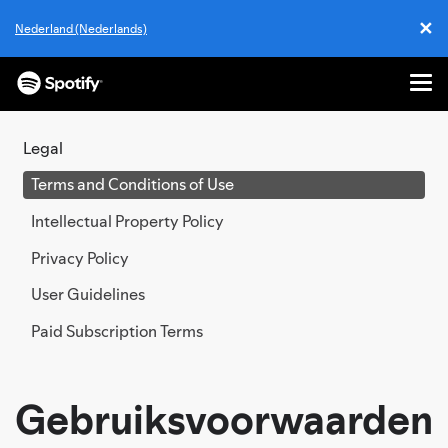
✕
Nederland (Nederlands)
Cl
Me
SKIP
TO
Legal
CONTENT
Terms and Conditions of Use
Intellectual Property Policy
Privacy Policy
User Guidelines
Paid Subscription Terms
Gebruiksvoorwaarden