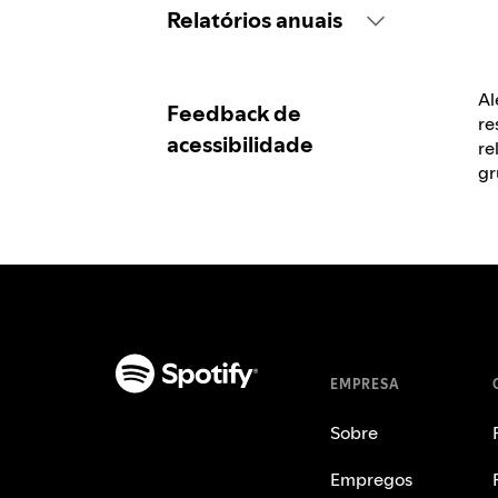
Introdução
Relatórios anuais
Declaração de
Relatório de 2026
Al
compromisso
Feedback de
re
acessibilidade
re
gr
Consultoria
O plano da Spotify
Processo de
feedback
EMPRESA
Sobre
Relatórios de
situação
Empregos