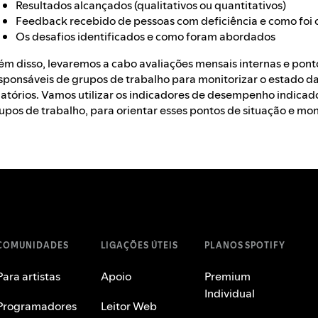
Resultados alcançados (qualitativos ou quantitativos)
Feedback recebido de pessoas com deficiência e como foi
Os desafios identificados e como foram abordados
ém disso, levaremos a cabo avaliações mensais internas e pont
sponsáveis de grupos de trabalho para monitorizar o estado d
latórios. Vamos utilizar os indicadores de desempenho indicad
upos de trabalho, para orientar esses pontos de situação e mon
COMUNIDADES
LIGAÇÕES ÚTEIS
PLANOS SPOTIFY
Para artistas
Apoio
Premium
Individual
Programadores
Leitor Web