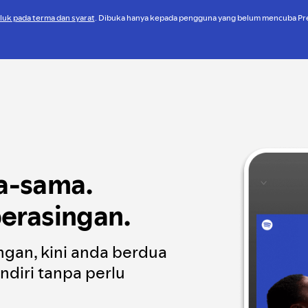
luk pada terma dan syarat
. Dibuka hanya kepada pengguna yang belum mencuba P
a-sama.
erasingan.
gan, kini anda berdua
diri tanpa perlu