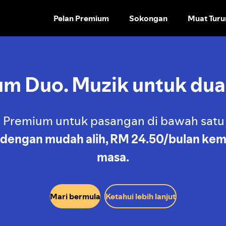
Pelan Premium
Sokongan
Muat Turu
LANGKAU
KE
KANDUNGAN
m Duo. Muzik untuk dua
 Premium untuk pasangan di bawah sat
dengan mudah alih,
RM 24.50
/bulan kemu
masa.
Mari bermula
Ketahui lebih lanjut