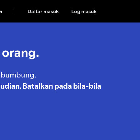
n
Daftar masuk
Log masuk
 orang.
u bumbung.
dian. Batalkan pada bila-bila