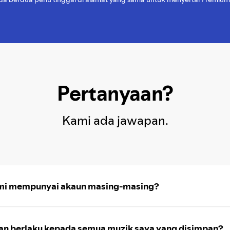
Pertanyaan?
Kami ada jawapan.
ami mempunyai akaun masing-masing?
an berlaku kepada semua muzik saya yang disimpan?