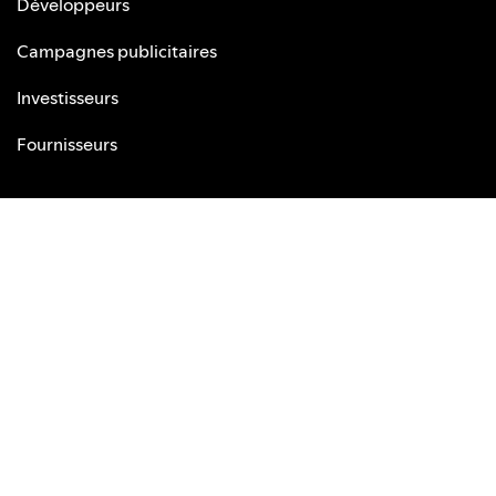
Développeurs
Campagnes publicitaires
Investisseurs
Fournisseurs
LIENS UTILES
Assistance
Lecteur Web
Appli mobile gratuite
Importer votre musique