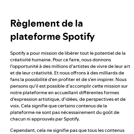
Intégrité des élections chez Spotify
En savoir plus sur la confidentialité
Règlement de la
Notre approche en matière de contenu
dangereux et trompeur
plateforme Spotify
Notre approche en matière d'extrémisme
Spotify a pour mission de libérer tout le potentiel de la
violent
créativité humaine. Pour ce faire, nous donnons
l'opportunité à des millions d'artistes de vivre de leur art
et de leur créativité. Et nous offrons à des milliards de
fans la possibilité d'en profiter et de s'en inspirer. Nous
Comprendre les recommandations
pensons qu'il est possible d'accomplir cette mission sur
notre plateforme en accueillant différentes formes
d'expression artistique, d'idées, de perspectives et de
voix. Cela signifie que certains contenus de la
plateforme ne sont pas nécessairement du goût de
chacun ni approuvés par Spotify.
Cependant, cela ne signifie pas que tous les contenus