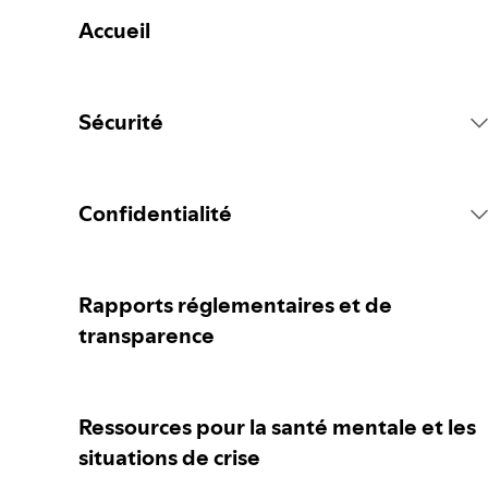
Accueil
Sécurité
Règlement de la plateforme Spotify
Confidentialité
Mesures concernant le contenu
Collecter vos données personnelles
Rapports réglementaires et de
transparence
Signaler du contenu
Protéger vos données personnelles
Ressources pour la santé mentale et les
Conseils pour les parent·e·s ou gardien·ne·s
Vos contrôles de confidentialité
situations de crise