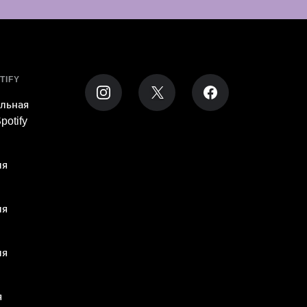
TIFY
льная
potify
ля
ля
ля
я