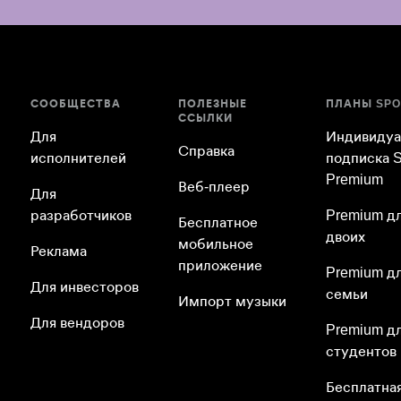
СООБЩЕСТВА
ПОЛЕЗНЫЕ
ПЛАНЫ SPO
ССЫЛКИ
Для
Индивидуа
Справка
исполнителей
подписка S
Premium
Веб-плеер
Для
разработчиков
Premium д
Бесплатное
двоих
мобильное
Реклама
приложение
Premium д
Для инвесторов
семьи
Импорт музыки
Для вендоров
Premium д
студентов
Бесплатна