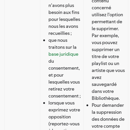
contenu
n'avons plus
concerné
besoin aux fins
utilisez l'option
pour lesquelles
permettant de
nous les avons
le supprimer.
recueillies ;
Par exemple,
que nous
vous pouvez
traitons sur la
supprimer un
base juridique
titre de votre
du
playlist ou un
consentement,
artiste que vous
et pour
avez
lesquelles vous
sauvegardé
retirez votre
dans votre
consentement ;
Bibliothèque.
lorsque vous
Pour demander
exprimez votre
la suppression
opposition
des données de
(reportez-vous
votre compte