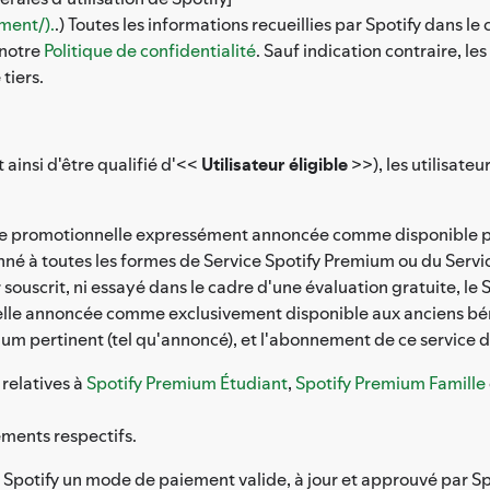
ment/).
.) Toutes les informations recueillies par Spotify dans l
 notre
Politique de confidentialité
. Sauf indication contraire, le
tiers.
 ainsi d'être qualifié d'<<
Utilisateur éligible
>>), les utilisateu
re promotionnelle expressément annoncée comme disponible pou
é à toutes les formes de Service Spotify Premium ou du Service 
r souscrit, ni essayé dans le cadre d'une évaluation gratuite, le 
elle annoncée comme exclusivement disponible aux anciens béné
mium pertinent (tel qu'annoncé), et l'abonnement de ce service d
 relatives à
Spotify Premium Étudiant
,
Spotify Premium Famille
ments respectifs.
 à Spotify un mode de paiement valide, à jour et approuvé par Sp