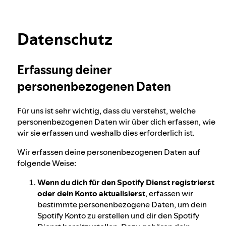
Unser Ansatz zur Prüfung des Alters der
Mehr Infos zum Datenschutz
Nutzer*innen
Datenschutz
Schutz der Integrität von Wahlen bei Spotify
Erfassung deiner
personenbezogenen Daten
Unser Ansatz für gefährliche und täuschende
Inhalte
Für uns ist sehr wichtig, dass du verstehst, welche
personenbezogenen Daten wir über dich erfassen, wie
wir sie erfassen und weshalb dies erforderlich ist.
Unser Ansatz zum Thema gewalttätiger
Wir erfassen deine personenbezogenen Daten auf
Extremismus
folgende Weise:
Wenn du dich für den Spotify Dienst registrierst
Empfehlungen auf Spotify verstehen
oder dein Konto aktualisierst
, erfassen wir
bestimmte personenbezogene Daten, um dein
Spotify Konto zu erstellen und dir den Spotify