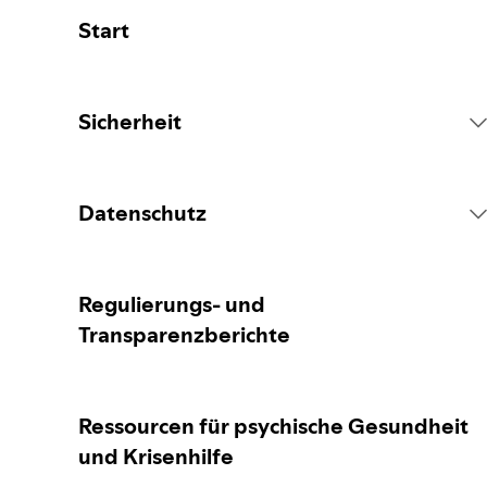
Start
Sicherheit
Spotify Plattformregeln
Datenschutz
Maßnahmen in Bezug auf Inhalte
Erfassung deiner personenbezogenen
Regulierungs- und
Daten
Transparenzberichte
Inhalte melden
Schutz deiner personenbezogenen Daten
Ressourcen für psychische Gesundheit
Leitfaden für Eltern und
Betreuungspersonen
und Krisenhilfe
Datenschutzeinstellungen