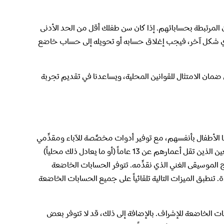
 المرتبطة بحساباتهم. إذا كان سن طفلك أقل من الحد الأدنى
 شكل آخر، فيجب إغلاق حسابه أو تحويله إلى حساب خاضع
ان الامتثال للقوانين المحلية، ويساعدنا في تقديم تجربة
لأطفال بأنفسهم، مع توفير أدوات مخصَّصة للآباء ومقدِّمي
الرعاية لتوجيه بيئة الاستماع لأطفالهم وتشكيلها. يتيح هذا الحساب للمستمعين الذين تقل أعمارهم عن 13 عاماً (أو ما يعادل ذلك محلياً)
لموسيقى الغني الذي نقدِّمه. تتوفر الحسابات الخاضعة
 تنطبق الميزات التالية تلقائياً على جميع الحسابات الخاضعة
ات الخاضعة للإشراف. بالإضافة إلى ذلك، قد لا تتوفر بعض