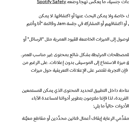
يحاءات جنسية، ما يعكس نهجاً وضعه
Spotify Safety
اصة ولا يمكن البحث عنها أو اكتشافها. لا يمكن
للمستمعين الصغار السن أيضاً البحث عن مستخدمي Spotify الآخرين أو اكتشافهم أو المشاركة في جلسة Jam وقائمة "أنا وأنتم
صول إلى الميزات الخاضعة للقيود العمرية مثل "الرسائل" أو
بحث للمصطلحات المرتبطة بشكل شائع بمحتوى غير مناسب للعمر.
ميزة الاستماع إلى الموسيقى بدون إعلانات. على الرغم من
إن التجربة تقتصر على الإعلانات التعريفية حول ميزات
المتاحة داخل التطبيق لتحديد المحتوى الذي يمكن للمستمعين
ريدة، لذا فإننا ملتزمون بتطوير أدواتنا لمساعدة الآباء
دوات حالياً ما يلي:
قدِّمي الرعاية إيقاف أعمال فنانين محدَّدين أو مقاطع معيَّنة