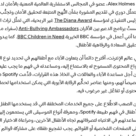
تمثَّل دوري في تقديم المشورة بشأن النُّهج المتبَعة لتحقيق الأمان وتجنُّب
رئيس التنفيذي لمؤسسة
The Diana Award
ستُ برنامج الدعم بين الأقران
Anti-Bullying Ambassadors
 أنني أعمل في مؤسسة BBC الخيرية
BBC Children in Need
. كما يبد
قيق السعادة والرفاهية للأطفال.
 عالم الإنترنت، أقترح دائماً أن يتعاون الآباء مع أطفالهم في تحديد نو
واع المحتوى المسموح له بالاستماع إليه، ومساعدته في فهم ما يجب عليه ف
من 
يصاً لهم، ومنها عناصر تحكُّم الرقابة الأبوية التي يمكن استخدامها لحم
توى أو تفاعُل غير مرغوب فيه.
 الصعب الاطِّلاع على جميع الخدمات المختلفة التي قد يستخدمها الطفل، 
الأطفال في فهم طبيعة Spotify، ومعرفة أنواع الموسيقى ا
اعدتهم في الانتباه لتصرفاتهم تجاه الأطفال الآخرين، ومراعاة الاختيار ال
ى الصفحات الشخصية أو القوائم. يجب تشجيع طفلك على مشاركة قوائم أغا