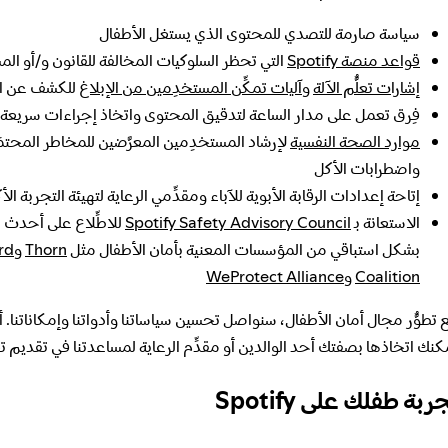
سياسة صارمة للتصدي للمحتوى الذي يستغل الأطفال
قواعد منصة Spotify
التي تحظر السلوكيات المخالفة للقانون و/أو الم
إشارات تعلُّم الآلة
و
آليات تمكِّن المستخدِمين من الإبلاغ
للكشف عن الا
فِرق تعمل على مدار الساعة لتدقيق المحتوى واتخاذ إجراءات سريعة
موارد الصحة النفسية
لإرشاد المستخدِمين المعرَّضين للمخاطر المحتم
واضطرابات الأكل
إتاحة إعدادات الرقابة الأبوية للآباء ومقدِّمي الرعاية لتهيئة التجربة ال
الاستعانة بـ
Spotify Safety Advisory Council
للاطِّلاع على أحدث 
بشكل استباقي من المؤسسات المعنية بأمان الأطفال مثل
Thorn
و
rd
Coalition
و
WeProtect Alliance
 تطوُّر مجال أمان الأطفال، سنواصل تحسين سياساتنا وأدواتنا وإمكاناتنا. 
كنك اتخاذها بصفتك أحد الوالدين أو مقدِّم الرعاية لمساعدتنا في تقديم
ربة طفلك على Spotify