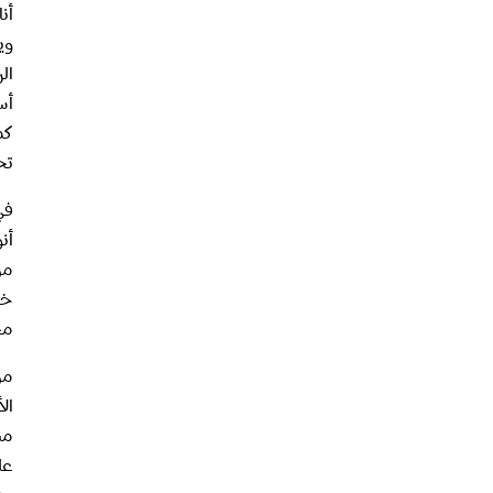
وي
نهجنا في التعامل مع التطرف العنيف
ال
أس
فهم الاقتراحات
كما
تح
في
أن
خص
مح
من
مس
عل