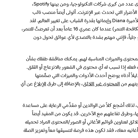
أنا Alex Holmes، عضو في المجالس الاستشارية العالمية المعنية بالأمان لدى عدد من كبرى شركات التكنولوجيا، ومن بينها Spotify،
 الأضرار التي تحدث عبر الإنترنت. أتولى أيضاً منصب نائب
غير الربحية، التي تمثِّل تراث الأميرة Diana وإيمانها بقدرة الشباب على تغيير العالم. لقد
(سفراء مكافحة التنمر) عندما كان عمري 16 عاماً بعد أن تعرضتُ للتنمر،
و جلياً، فإنني مهتم بشدة بالتصدي لأي عوائق تحول دون
ع المحتوى والميزات المناسبة لهم. يمكنك مناقشة طفلك بشأن
عله إذا تسبب له أي محتوى في الشعور بالانزعاج أو القلق.
أجل مساعدة الآباء والعائلات في اتخاذ هذه القرارات، قدَّمت Spotify دليلاً أدناه يوضح أحدث الأدوات والميزات التي صمَّمتها
ايتهم من
المحتوى غير اللائق
، بالإضافة إلى طرق
الإبلاغ
عن أي
لذلك أشجع كلاً من الوالدين أو مقدِّمي الرعاية على مساعدة
لتي يستمعون إليها، وطرق تفاعلهم مع الآخرين. قد يكون من المفيد أيضاً
لائق لعناوين قوائم الأغاني أو الصور/المحتوى المراد تحميله
نيه معك، فقد تكون هذه فرصة لتنسيقها معاً وتعزيز الصلة