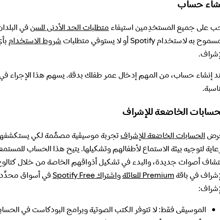
شاء حساب
ب على جميع المستخدِمين استيفاء
متطلبات الحد الأدنى للسن
في البلدان
موح به لاستخدام Spotify أو لا يستوفي متطلبات
شروط الاستخدام
بأي
إشراف.
د إنشاء حساب، من المهم إدخال عمر طفلك بدقة. يسهم هذا الإجراء في ضم
اسبة.
حسابات الخاضعة للإشراف
رض
الحسابات الخاضعة للإشراف
تجربة موسيقية مصمَّمة لكي يستكشفها ا
تشاف أصوات جديدة، والبدء في تشكيل أذواقهم الخاصة من خلال كتالوج ا
إشراف في باقة
Premium للعائلة
و
اشتراك Spotify Free
في أسواق محدَّدة.
إشراف:
الموسيقى فقط: لا تتوفر الكتب الصوتية وبرامج البودكاست في الحساب