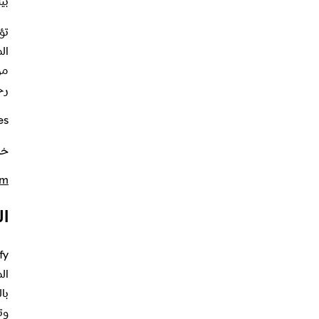
بي
تؤ
من
رح
x Holmes
خب
om
ال
ال
با
وت