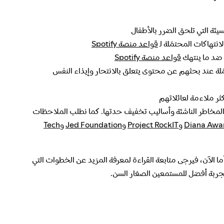
سيئة التي تلحق الضرر بالأطفال
نتهاكات المحتمَلة لـ
قواعد منصة Spotify
 ضد ما ينتهك
قواعد منصة Spotify
َلة عند بحثهم عن محتوى يتعلق بالانتحار وإيذاء النفس
أكثر ملاءمة لعائلاتهم
المخاطر الناشئة وأساليب تخفيف حدتها. كما نطلب الملاحظات
Diana Awa
و
Project RockIT
و
Jed Foundation
و
Tech
أما الآن، فيرجى متابعة القراءة لمعرفة المزيد عن الخطوات التي
 تجربة أفضل للمستمعين الصغار السن.