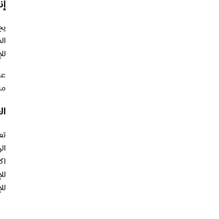
إن
يج
المس
لل
عن
من
ال
تع
اك
لل
لل