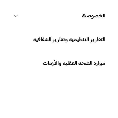
قواعد منصة Spotify
الخصوصية
الإجراءات المتعلقة بالمحتوى
جمع بياناتك الشخصية
التقارير التنظيمية وتقارير الشفافية
الإبلاغ عن المحتوى
حماية بياناتك الشخصية
موارد الصحة العقلية والأزمات
إرشادات للآباء أو مقدِّمي الرعاية
عناصر التحكم في خصوصيتك
نزاهة العملية الانتخابية في Spotify
معرفة المزيد عن الخصوصية
نهجنا في التعامل مع المحتوى الخطر والاحتيالي