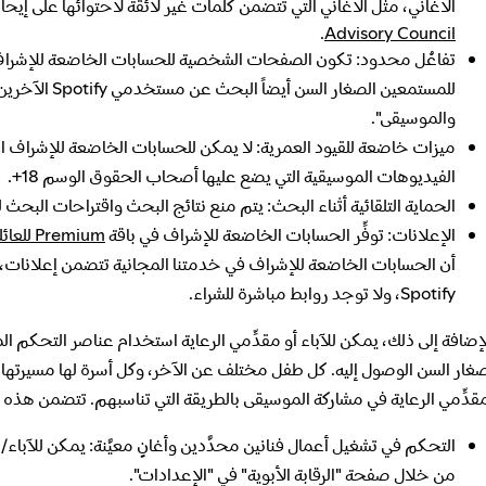
الأغاني، مثل الأغاني التي تتضمن كلمات غير لائقة لاحتوائها على إ
.
Advisory Council
تفاعُل محدود: تكون الصفحات الشخصية للحسابات الخاضعة للإشراف خ
والموسيقى".
ميزات خاضعة للقيود العمرية: لا يمكن للحسابات الخاضعة للإشراف الو
الفيديوهات الموسيقية التي يضع عليها أصحاب الحقوق الوسم 18+.
الحماية التلقائية أثناء البحث: يتم منع نتائج البحث واقتراحات ال
الإعلانات: توفِّر الحسابات الخاضعة للإشراف في باقة
Premium للعائلة
أن الحسابات الخاضعة للإشراف في خدمتنا المجانية تتضمن إعلانات، ف
Spotify، ولا توجد روابط مباشرة للشراء.
لإضافة إلى ذلك، يمكن للآباء أو مقدِّمي الرعاية استخدام عناصر التحكم 
صغار السن الوصول إليه. كل طفل مختلف عن الآخر، وكل أسرة لها مسيرتها الف
قدِّمي الرعاية في مشاركة الموسيقى بالطريقة التي تناسبهم. تتضمن هذه الأ
التحكم في تشغيل أعمال فنانين محدَّدين وأغانٍ معيَّنة: يمكن للآباء/م
من خلال صفحة "الرقابة الأبوية" في "الإعدادات".