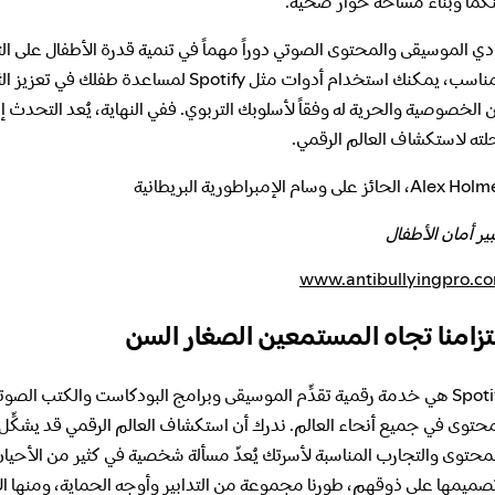
نكما وبناء مساحة حوار صحية.
دي الموسيقى والمحتوى الصوتي دوراً مهماً في تنمية قدرة الأطفال على 
المناسب، يمكنك استخدام أدوات مثل otify
 الخصوصية والحرية له وفقاً لأسلوبك التربوي. ففي النهاية، يُعد التحدث
لته لاستكشاف العالم الرقمي.
Ale، الحائز على وسام الإمبراطورية البريطانية
ير أمان الأطفال
www.antibullyingpro.c
تزامنا تجاه المستمعين الصغار السن
Spotify هي خدمة رقمية تقدِّم الموسيقى وبرامج البودكاست والكتب الصوت
محتوى في جميع أنحاء العالم. ندرك أن استكشاف العالم الرقمي قد يشكِّل تحد
لمحتوى والتجارب المناسبة لأسرتك يُعدّ مسألة شخصية في كثير من الأحيا
صميمها على ذوقهم، طورنا مجموعة من التدابير وأوجه الحماية، ومنها ال