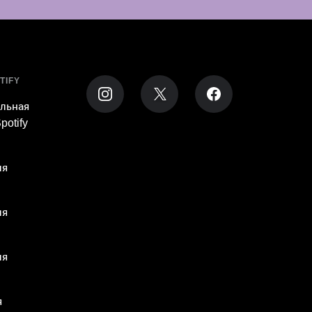
TIFY
льная
potify
ля
ля
ля
я