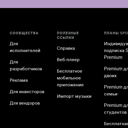
СООБЩЕСТВА
ПОЛЕЗНЫЕ
ПЛАНЫ SPO
ССЫЛКИ
Для
Индивидуа
Справка
исполнителей
подписка S
Premium
Веб-плеер
Для
разработчиков
Premium д
Бесплатное
двоих
мобильное
Реклама
приложение
Premium д
Для инвесторов
семьи
Импорт музыки
Для вендоров
Premium д
студентов
Бесплатна