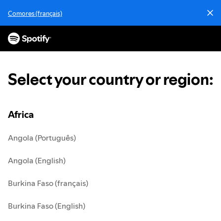
S
Comores (français)
k
i
p
t
o
c
Select your country or region
:
o
n
t
e
Africa
n
t
Angola (Português)
Angola (English)
Burkina Faso (français)
Burkina Faso (English)