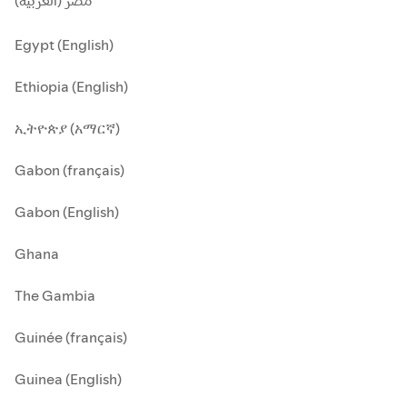
مصر (العربية)
Egypt (English)
Ethiopia (English)
ኢትዮጵያ (አማርኛ)
Gabon (français)
Gabon (English)
Ghana
The Gambia
Guinée (français)
Guinea (English)