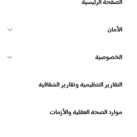
الصفحة الرئيسية
الأمان
قواعد منصة Spotify
الخصوصية
الإجراءات المتعلقة بالمحتوى
جمع بياناتك الشخصية
التقارير التنظيمية وتقارير الشفافية
الإبلاغ عن المحتوى
حماية بياناتك الشخصية
موارد الصحة العقلية والأزمات
إرشادات للآباء أو مقدِّمي الرعاية
عناصر التحكم في خصوصيتك