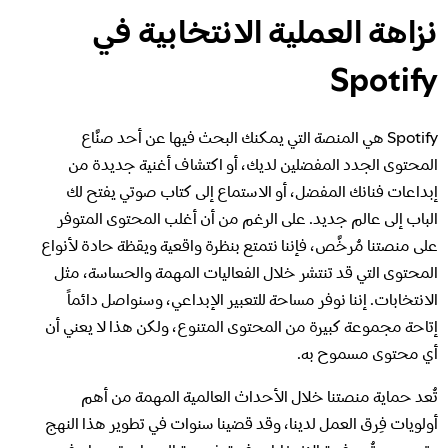
نزاهة العملية الانتخابية في Spotify
نزاهة العملية الانتخابية في
معرفة المزيد عن الخصوصية
Spotify
نهجنا في التعامل مع المحتوى الخطر والاحتيالي
Spotify هي المنصة التي يمكنك البحث فيها عن أحد صنَّاع
المحتوى الجدد المفضلين لديك، أو اكتشاف أغنية جديدة من
نهجنا في التعامل مع التطرف العنيف
إبداعات فنانك المفضل، أو الاستماع إلى كتاب صوتي يفتح لك
الباب إلى عالم جديد. على الرغم من أن أغلب المحتوى المتوفر
على منصتنا مُرخَّص، فإننا نتمتع بنظرة واقعية ويقظة حادة لأنواع
فهم الاقتراحات
المحتوى التي قد تنتشر خلال الفعاليات المهمة والحساسة، مثل
الانتخابات. إننا نوفر مساحة للتعبير الإبداعي، وسنواصل دائماً
إتاحة مجموعة كبيرة من المحتوى المتنوع، ولكن هذا لا يعني أن
أي محتوى مسموح به.
تُعد حماية منصتنا خلال الأحداث العالمية المهمة من أهم
أولويات فِرق العمل لدينا، وقد قضينا سنوات في تطوير هذا النهج