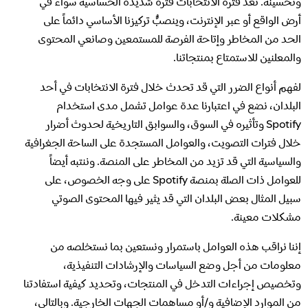
وتحسينه. تُعد فترة الانتخابات فترة شديدة الحساسية سواء في
أرض الواقع أو عبر الإنترنت، وينصبُّ تركيزنا الأساسي دائماً على
الحد من المخاطر وإتاحة الفرصة للمستمعين وصانعي المحتوى
والمعلنين للاستمتاع بمنتجاتنا.
لفهم أنواع الضرر التي قد تحدث خلال فترة الانتخابات في أحد
البلدان، نضع في اعتبارنا عدة عوامل تشمل مدى استخدام
Spotify وتأثيره في السوق، والسوابق التاريخية لحدوث أضرار
خلال فترات التصويت، والعوامل المستجدة على الساحة الجغرافية
والسياسية التي قد تزيد من المخاطر على المنصة. وننتبه أيضاً
للعوامل ذات الصلة بمنصة Spotify على وجه الخصوص، على
سبيل المثال بعض البلدان التي قد يثير فيها المحتوى الصوتي
مشكلات معينة.
إننا نراقب هذه العوامل باستمرار ونستعين بما نستخلصه من
معلومات من أجل وضع السياسات والإرشادات التنفيذية،
وتخصيص إجراءات التدخل في المنتجات، وتحديد كيفية استفادتنا
من الموارد الإضافية و/أو مساهمات الجهات الخارجية. وبالتالي،