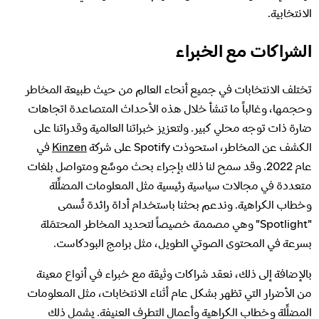
الانتخابية.
الشراكات مع الخبراء
تختلف الانتخابات في جميع أنحاء العالم من حيث طبيعة المخاطر
وحجمها، وغالباً ما تنشأ خلال هذه الأحداث المتصاعدة اتجاهات
ضارة ذات توجه محلي كبير. ولتعزيز خبراتنا العالمية وقدراتنا على
الكشف عن المخاطر، استحوذت Spotify على شركة
Kinzen
في
عام 2022. وقد سمح لنا ذلك بإجراء بحث موسَّع ومتواصل بلغات
متعددة في مجالات سياسية رئيسية مثل المعلومات المضلِّلة
وخطاب الكراهية. وندعم بحثنا باستخدام أداة رائدة تُسمى
"Spotlight" وهي مصممة خصيصاً لتحديد المخاطر المحتمَلة
بسرعة في المحتوى الصوتي الطويل، مثل برامج البودكاست.
بالإضافة إلى ذلك، نعقد شراكات وثيقة مع خبراء في أنواع معينة
من الأضرار التي تظهر بشكل عام أثناء الانتخابات، مثل المعلومات
المضلِّلة وخطاب الكراهية وأعمال التطرف العنيفة. يشمل ذلك