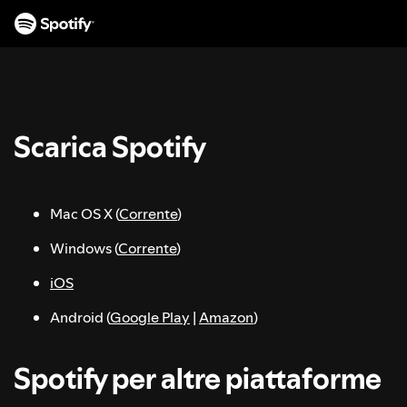
S
a
l
t
a
a
l
Scarica Spotify
c
o
n
t
Mac OS X (
Corrente
)
e
Windows (
Corrente
)
n
u
iOS
t
o
Android (
Google Play
|
Amazon
)
Spotify per altre piattaforme