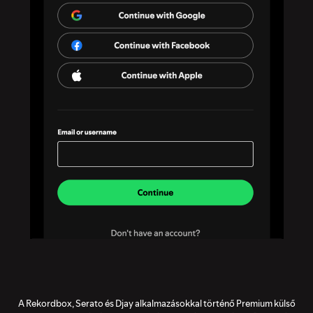
A Rekordbox, Serato és Djay alkalmazásokkal történő Premium külső