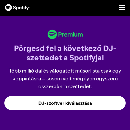
Men
UGRÁS
A
TARTALOMRA
Pörgesd fel a következő DJ-
szettedet a Spotifyjal
Több millió dal és válogatott műsorlista csak egy
koppintásra – sosem volt még ilyen egyszerű
összerakni a szettedet.
DJ-szoftver kiválasztása