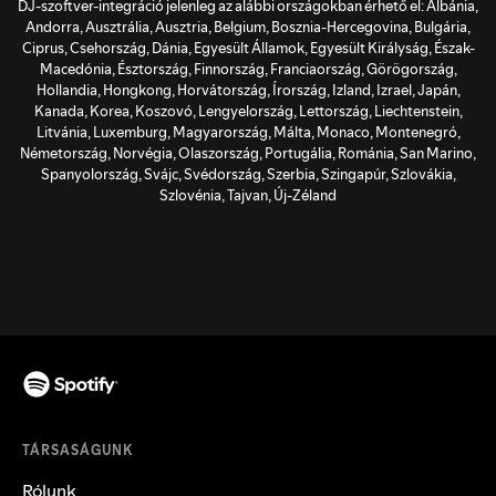
DJ-szoftver-integráció jelenleg az alábbi országokban érhető el: Albánia,
Andorra, Ausztrália, Ausztria, Belgium, Bosznia-Hercegovina, Bulgária,
Ciprus, Csehország, Dánia, Egyesült Államok, Egyesült Királyság, Észak-
Macedónia, Észtország, Finnország, Franciaország, Görögország,
Hollandia, Hongkong, Horvátország, Írország, Izland, Izrael, Japán,
Kanada, Korea, Koszovó, Lengyelország, Lettország, Liechtenstein,
Litvánia, Luxemburg, Magyarország, Málta, Monaco, Montenegró,
Németország, Norvégia, Olaszország, Portugália, Románia, San Marino,
Spanyolország, Svájc, Svédország, Szerbia, Szingapúr, Szlovákia,
Szlovénia, Tajvan, Új-Zéland
TÁRSASÁGUNK
Rólunk