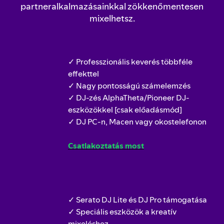
partneralkalmazásainkkal zökkenőmentesen
mixelhetsz.
✓ Professzionális keverés többféle
effekttel
✓ Nagy pontosságú számelemzés
✓ DJ-zés AlphaTheta/Pioneer DJ-
eszközökkel [csak előadásmód]
✓ DJ PC-n, Macen vagy okostelefonon
Csatlakoztatás most
✓ Serato DJ Lite és DJ Pro támogatása
✓ Speciális eszközök a kreatív
mixeléshez