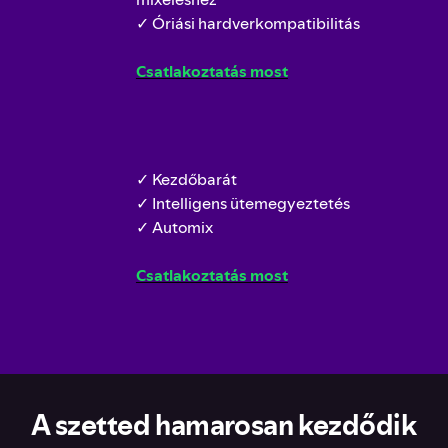
✓ Óriási hardverkompatibilitás
Csatlakoztatás most
✓ Kezdőbarát
✓ Intelligens ütemegyeztetés
✓ Automix
Csatlakoztatás most
A szetted hamarosan kezdődik