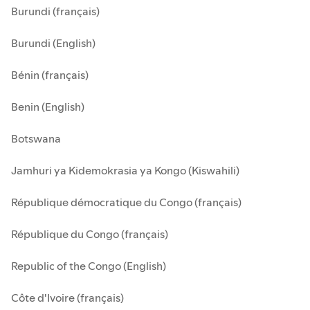
ε
Burundi (français)
ν
ο
Burundi (English)
Bénin (français)
Benin (English)
Botswana
Jamhuri ya Kidemokrasia ya Kongo (Kiswahili)
République démocratique du Congo (français)
République du Congo (français)
Republic of the Congo (English)
Côte d'Ivoire (français)