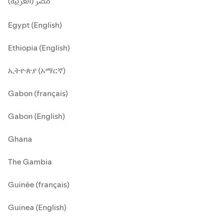
مصر (العربية)
Egypt (English)
Ethiopia (English)
ኢትዮጵያ (አማርኛ)
Gabon (français)
Gabon (English)
Ghana
The Gambia
Guinée (français)
Guinea (English)