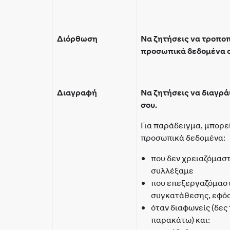
Διόρθωση
Να ζητήσεις να τροπο
προσωπικά δεδομένα σο
Διαγραφή
Να ζητήσεις να διαγρ
σου.
Για παράδειγμα, μπορε
προσωπικά δεδομένα:
που δεν χρειαζόμαστ
συλλέξαμε
που επεξεργαζόμασ
συγκατάθεσης, εφό
όταν διαφωνείς (δες
παρακάτω) και: