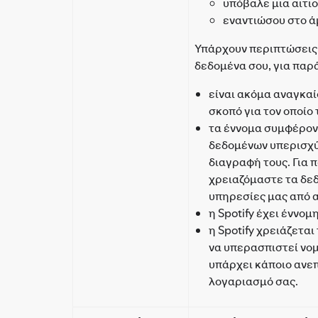
υπόβαλε μια αιτι
εναντιώσου στο ά
Υπάρχουν περιπτώσεις ό
δεδομένα σου, για παρ
είναι ακόμα αναγκαί
σκοπό για τον οποίο
τα έννομα συμφέροντ
δεδομένων υπερισχύ
διαγραφή τους. Για 
χρειαζόμαστε τα δε
υπηρεσίες μας από 
η Spotify έχει έννο
η Spotify χρειάζεται
να υπερασπιστεί νομ
υπάρχει κάποιο ανεπ
λογαριασμό σας.