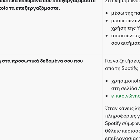
οσωπικά δεδομένα σου επεξεργαζόμαστε
Σε ενημερώνο
οποίο τα επεξεργαζόμαστε.
μέσω της π
μέσω των πλ
χρήση της Υ
απαντώντας 
σου αιτήμα
 στα προσωπικά δεδομένα σου που
Για να ζητήσε
από τη Spotify,
χρησιμοποί
στη σελίδα
επικοινώνησ
Όταν κάνεις λ
πληροφορίες γι
Spotify σύμφων
θέλεις περισσ
επεξεργασίας 