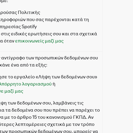
υμε:
αρούσας Πολιτικής
ηροφοριών που σας παρέχονται κατά τη
πηρεσίας Spotify
στις ειδικές ερωτήσεις σου και στα σχετικά
τα όταν
επικοινωνείς μαζί μας
ις αντίγραφο των προσωπικών δεδομένων σου
 κάνε ένα από τα εξής:
ησε το εργαλείο «Λήψη των δεδομένων σου»
Απόρρητο λογαριασμού
ή
ε μαζί μας
ήψη των δεδομένων σου, λαμβάνεις τις
α τα δεδομένα σου που πρέπει να παρέχει το
α με το άρθρο 15 του κανονισμού ΓΚΠΔ. Αν
ότερες λεπτομέρειες σχετικά με τον τρόπο
των προσωπικών δεδομένων σου, μπορείς να