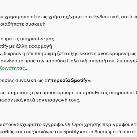
που χρησιμοποιείτε ως χρήστης/χρήστρια. Ενδεικτικά, αυτό 
οποιαδήποτε συσκευή
χουμε τις υπηρεσίες μας
otify με άλλη εφαρμογή
ν, δωρεάν ή επί πληρωμή (στο εξής έκαστη αναφερόμενη ως
 σύνδεσμο προς την παρούσα Πολιτική απορρήτου. Συμπεριλα
Κοινότητας.
.
εσίες συνολικά ως «
Υπηρεσία Spotify
».
ες υπηρεσίες ή να προσφέρουμε επιπρόσθετες υπηρεσίες. Ο
ιαφορετικά κατά την εισαγωγή τους.
 συνιστούν ξεχωριστό έγγραφο. Οι Όροι χρήσης περιγράφουν 
, καθώς και τους κανόνες του Spotify και τα δικαιώματά σου 