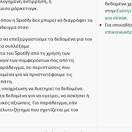
ολογημένη αντίρρηση, ή
δεδομένα χρ
μεσο μάρκετινγκ.
στην
Ενότητ
για σένα
».
που η Spotify δεν μπορεί να διαγράψει τα
Για οποιαδή
άδειγμα όταν:
επικοινωνήσ
ο να επεξεργαστούμε τα δεδομένα για τον
 τα συλλέξαμε
α του Spotify από τη χρήση των
ουν των συμφερόντων σας από τη
παράδειγμα, σε περιπτώσεις που
δομένα για να προστατέψουμε τις
απάτη.
μη υποχρέωση να διατηρεί τα δεδομένα
 τα δεδομένα για να εγείρει, να ασκήσει ή
ικές αξιώσεις. Για παράδειγμα, εάν
ίλυτο ζήτημα που σχετίζεται με τον