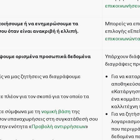
επικοινωνήσεις
ποιήσουμε ή να ενημερώσουμε τα
Μπορείς να επ
υ όταν είναι ανακριβή ή ελλιπή.
επιλογής «Επε
επικοινωνώντα
άψουμε ορισμένα προσωπικά δεδομένα
Υπάρχουν διάφο
διαγράψεις προ
ίς να μας ζητήσεις να διαγράψουμε
Για να κατα
αποθηκεύσει
«Κατάργηση»
ε πλέον για τον σκοπό για τον οποίο τα
ένα κομμάτι 
καλλιτέχνη 
τε σύμφωνα με τη
νομική βάση
της
Για να ζητή
σον υπαναχωρήσεις στη συγκατάθεσή σου
λογαριασμού
 την ενότητα «
Προβολή αντιρρήσεων
»
που περιγρ
δεδομένα πε