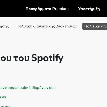
Προγράμματα Premium
Υποστήριξη
ΠΑΡΆΛΕΙΨΗ
ΣΤΟ
ΠΕΡΙΕΧΌΜΕΝΟ
ρήσης
Πολιτική διανοητικής ιδιοκτησίας
Πολιτική απ
ου του Spotify
ί των προσωπικών δεδομένων σου
σένα
ων σου