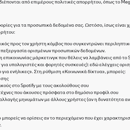
 διέπονται από επιμέρους πολιτικές απορρήτου, όπως το Me
ρίες για τα προσωπικά δεδομένα σας. Ωστόσο, ίσως είναι χ
ρρήτου:
ιλικός προς τον χρήστη κόμβος που συγκεντρώνει περιληπτικ
ν επεξεργασία ορισμένων προσωπικών δεδομένων.
ίδη επικοινωνίας μάρκετινγκ που θέλεις να λαμβάνεις από το S
y για υπολογιστές και φορητές συσκευές): εδώ ελέγχεις ορισ
 για ενήλικες». Στη ρύθμιση «Κοινωνικά δίκτυα», μπορείς:
εσης
ακούς στο Spotify με τους ακολούθους σου
λιτέχνες που άκουσες πρόσφατα στο δημόσιο προφίλ σου
αλλαγής μηνυμάτων με άλλους χρήστες (αν η δυνατότητα α
 μπορείς να ορίσεις αν το περιεχόμενο που έχει χαρακτηρισ
.