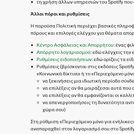
τη χρήση άλλων υπηρεσιών του Spotify που
Άλλοι πόροι και ρυθμίσεις
Η παρούσα Πολιτική περιέχει βασικές πληροφο
πόρους και επιλογές ελέγχου για θέματα απο
Κέντρο Ασφάλειας και Απορρήτου
: ένας φ
Απόρρητο λογαριασμού
: εδώ ελέγχεις τη
Ρυθμίσεις ειδοποιήσεων
: εδώ ορίζεις τα ε
Ρυθμίσεις (βρίσκονται στις εκδόσεις Spotif
«Κοινωνικά δίκτυα» ή το «Περιεχόμενο μόνο
να ξεκινήσεις μια ιδιωτική περίοδο σύνδ
να επιλέξεις αν θα μοιράζεσαι αυτά που 
να επιλέξεις αν θα εμφανίζονται οι καλ
να απενεργοποιήσεις τη δυνατότητα αντ
χώρα σου)
Στη ρύθμιση «Περιεχόμενο μόνο για ενήλικες»
αναπαραχθεί στον λογαριασμό σου στο Spotify