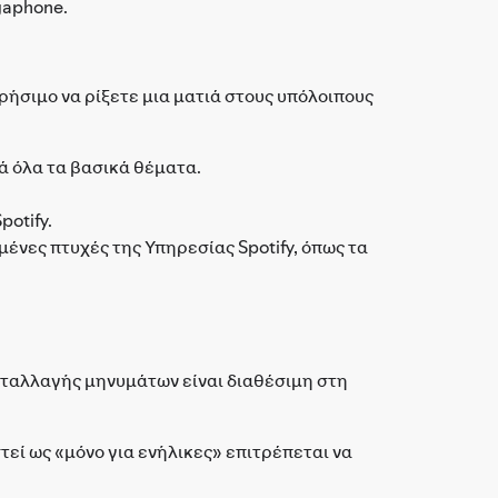
gaphone.
ρήσιμο να ρίξετε μια ματιά στους υπόλοιπους
ά όλα τα βασικά θέματα.
potify.
μένες πτυχές της Υπηρεσίας Spotify, όπως τα
νταλλαγής μηνυμάτων είναι διαθέσιμη στη
τεί ως «μόνο για ενήλικες» επιτρέπεται να