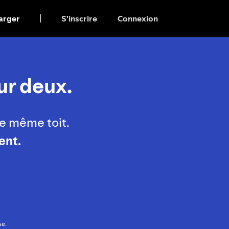
arger
S'inscrire
Connexion
ur deux.
e même toit.
ent.
se.