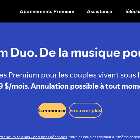
Abonnements Premium
Assistance
Téléch
PASSER
AU
CONTENU
 Duo. De la musique po
s Premium pour les couples vivant sous l
9 $/mois. Annulation possible à tout mom
Commencer
En savoir plus
fre soumise à nos Conditions générales
. Pour les couples résidant à la même adres