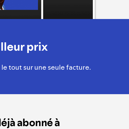
leur prix
e tout sur une seule facture.
déjà abonné à