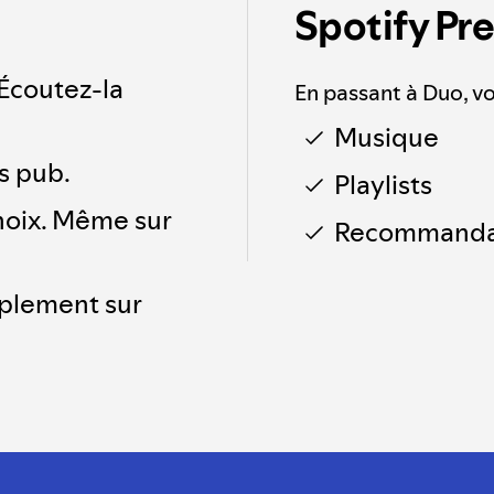
Spotify Pr
Écoutez-la
En passant à Duo, v
Musique
s pub.
Playlists
choix. Même sur
Recommanda
mplement sur