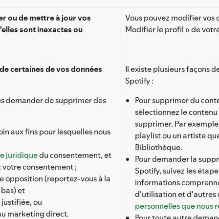
r ou de mettre à jour vos
Vous pouvez modifier vos d
elles sont inexactes ou
Modifier le profil » de vo
de certaines de vos données
Il existe plusieurs façons
Spotify :
us demander de supprimer des
Pour supprimer du cont
sélectionnez le contenu 
supprimer. Par exemple,
in aux fins pour lesquelles nous
playlist ou un artiste 
Bibliothèque.
e juridique
du consentement, et
Pour demander la suppr
z votre consentement ;
Spotify, suivez les étap
e opposition (reportez-vous à la
informations comprenne
 bas) et
d'utilisation et d'autre
justifiée, ou
personnelles que nous re
u marketing direct.
Pour toute autre deman