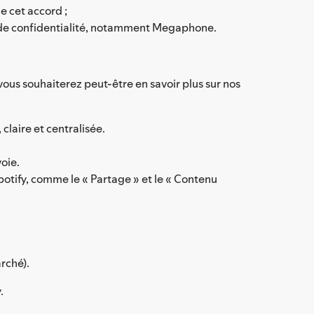
de cet accord ;
ue de confidentialité, notamment Megaphone.
vous souhaiterez peut-être en savoir plus sur nos
claire et centralisée.
oie.
Spotify, comme le « Partage » et le « Contenu
rché).
.