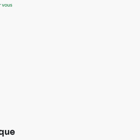
r vous
ique