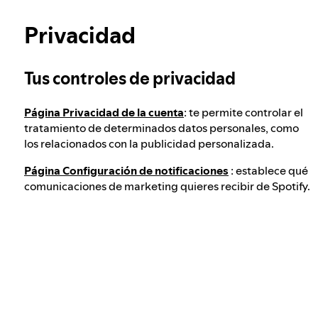
Nuestro enfoque para verificar la edad de los
Más información sobre la privacidad
usuarios
Privacidad
Integridad electoral en Spotify
Tus controles de privacidad
Página Privacidad de la cuenta
: te permite controlar el
Nuestro enfoque ante contenido peligroso o
tratamiento de determinados datos personales, como
engañoso
los relacionados con la publicidad personalizada.
Página Configuración de notificaciones
: establece qué
comunicaciones de marketing quieres recibir de Spotify.
Nuestro enfoque ante el extremismo violento
Cómo funcionan las recomendaciones
Puntos de contacto en cumplimiento del
Reglamento de Servicios Digitales