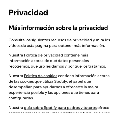
Nuestro enfoque para verificar la edad de los
Más información sobre la privacidad
usuarios
Privacidad
Integridad electoral en Spotify
Más información sobre la privacidad
Consulta los siguientes recursos de privacidad y mira los
Nuestro enfoque ante contenido peligroso o
vídeos de esta página para obtener más información.
engañoso
Nuestra
Política de privacidad
contiene más
información acerca de qué datos personales
recogemos, qué uso les damos y por qué los tratamos.
Nuestro enfoque ante el extremismo violento
Nuestra
Política de cookies
contiene información acerca
de las cookies que utiliza Spotify, el papel que
Cómo funcionan las recomendaciones
desempeñan para ayudarnos a ofrecerte la mejor
experiencia posible y las opciones que tienes para
configurarlas.
Puntos de contacto en cumplimiento del
Nuestra
guía sobre Spotify para padres y tutores
ofrece
Reglamento de Servicios Digitales
consejos con los que ayudar y proteger a tus hijos o hijas