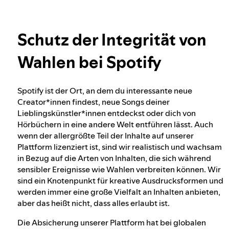
Mehr Infos zum Datenschutz
Unser Ansatz zur Prüfung des Alters der
Nutzer*innen
Schutz der Integrität von
Wahlen bei Spotify
Schutz der Integrität von Wahlen bei
Spotify
Spotify ist der Ort, an dem du interessante neue
Creator*innen findest, neue Songs deiner
Unser Ansatz für gefährliche und täuschende
Lieblingskünstler*innen entdeckst oder dich von
Inhalte
Hörbüchern in eine andere Welt entführen lässt. Auch
wenn der allergrößte Teil der Inhalte auf unserer
Plattform lizenziert ist, sind wir realistisch und wachsam
in Bezug auf die Arten von Inhalten, die sich während
Unser Ansatz zum Thema gewalttätiger
sensibler Ereignisse wie Wahlen verbreiten können. Wir
Extremismus
sind ein Knotenpunkt für kreative Ausdrucksformen und
werden immer eine große Vielfalt an Inhalten anbieten,
aber das heißt nicht, dass alles erlaubt ist.
Empfehlungen auf Spotify verstehen
Die Absicherung unserer Plattform hat bei globalen