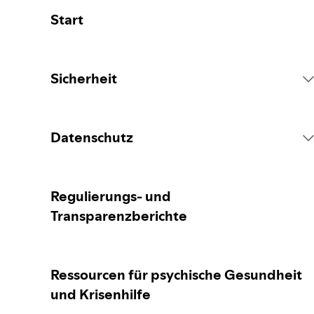
Start
Sicherheit
Spotify Plattformregeln
Datenschutz
Maßnahmen in Bezug auf Inhalte
Erfassung deiner personenbezogenen Daten
Regulierungs- und
Transparenzberichte
Inhalte melden
Schutz deiner personenbezogenen Daten
Ressourcen für psychische Gesundheit
Leitfaden für Eltern und
Datenschutzeinstellungen
Betreuungspersonen
und Krisenhilfe