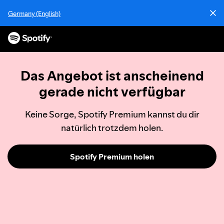
I
Germany (English)
n
h
a
l
t
e
Das Angebot ist anscheinend
ü
gerade nicht verfügbar
b
e
Keine Sorge, Spotify Premium kannst du dir
r
s
natürlich trotzdem holen.
p
r
Spotify Premium holen
i
n
g
e
n