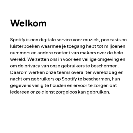
Onze aanpak om de leeftijd van gebruikers
Meer informatie over privacy
te garanderen
Welkom
Verkiezingsintegriteit bij Spotify
Spotify is een digitale service voor muziek, podcasts en
luisterboeken waarmee je toegang hebt tot miljoenen
Onze aanpak bij gevaarlijke en misleidende
nummers en andere content van makers over de hele
content
wereld. We zetten ons in voor een veilige omgeving en
om de privacy van onze gebruikers te beschermen.
Daarom werken onze teams overal ter wereld dag en
nacht om gebruikers op Spotify te beschermen, hun
Onze aanpak bij gewelddadig extremisme
gegevens veilig te houden en ervoor te zorgen dat
iedereen onze dienst zorgeloos kan gebruiken.
Informatie over aanbevelingen