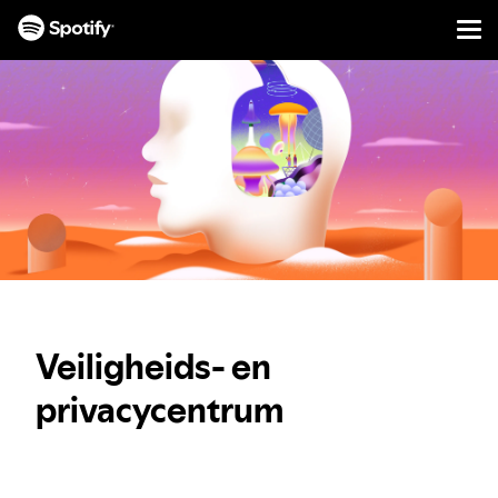
Men
DOORGAAN
NAAR
CONTENT
Veiligheids- en
privacycentrum