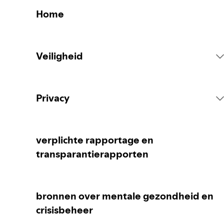
Home
Veiligheid
Regels van het Spotify-platform
Privacy
Contentacties
Verzameling van je persoonlijke gegevens
verplichte rapportage en
transparantierapporten
Content melden
Bescherming van je persoonlijke gegevens
bronnen over mentale gezondheid en
Uitleg voor ouders en verzorgers
Je privacy-instellingen
crisisbeheer