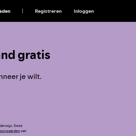
aden
Registreren
Inloggen
nd gratis
eer je wilt.
nderwijs. Deze
voorwaarden
van