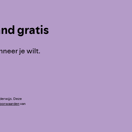
nd gratis
eer je wilt.
nderwijs. Deze
voorwaarden
van