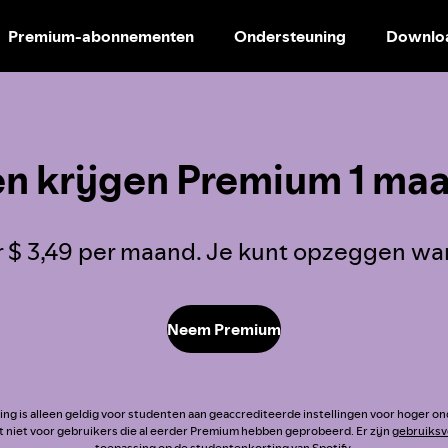
Premium-abonnementen
Ondersteuning
Downlo
DOORGAAN
NAAR
CONTENT
n krijgen Premium 1 maa
 $ 3,49 per maand. Je kunt opzeggen wann
Neem Premium
ng is alleen geldig voor studenten aan geaccrediteerde instellingen voor hoger o
t niet voor gebruikers die al eerder Premium hebben geprobeerd. Er zijn
gebruiks
toepassing op de studentenkorting van Spotify.