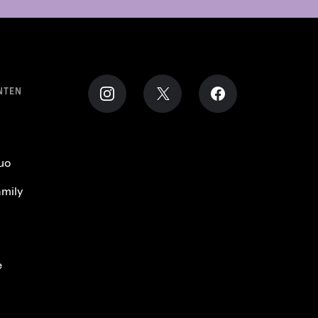
NTEN
uo
mily
e