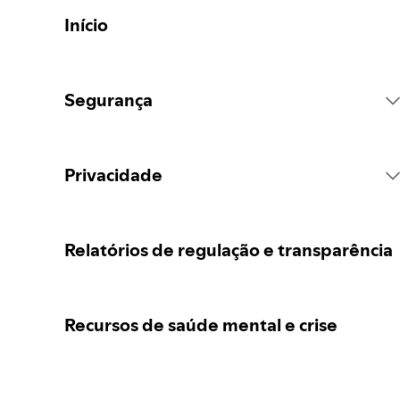
Início
Segurança
Regras da plataforma do Spotify
Privacidade
Ações de conteúdo
Recolha dos seus dados pessoais
Relatórios de regulação e transparência
Denunciar conteúdos
Proteção dos seus dados pessoais
Recursos de saúde mental e crise
Orientações para pais ou cuidadores
Os seus controlos de privacidade