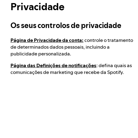
Integridade eleitoral no Spotify
Privacidade
Saiba mais sobre privacidade
Os seus controlos de privacidade
A nossa abordagem a conteúdos perigosos e
enganadores
Página de Privacidade da conta:
controle o tratamento
de determinados dados pessoais, incluindo a
A nossa abordagem ao extremismo violento
publicidade personalizada.
Página das Definições de notificações
: defina quais as
comunicações de marketing que recebe da Spotify.
Compreender as recomendações