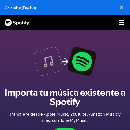
I
Colombia (English)
r
a
l
c
o
n
t
e
n
i
d
o
Importa tu música existente a
Spotify
Transfiere desde Apple Music, YouTube, Amazon Music y
más, con TuneMyMusic.