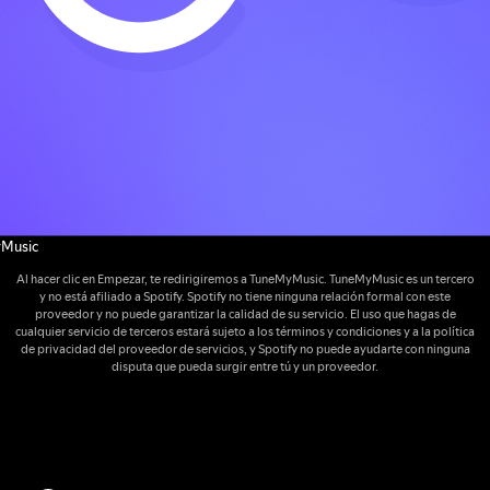
Music
Al hacer clic en Empezar, te redirigiremos a TuneMyMusic. TuneMyMusic es un tercero
y no está afiliado a Spotify. Spotify no tiene ninguna relación formal con este
proveedor y no puede garantizar la calidad de su servicio. El uso que hagas de
cualquier servicio de terceros estará sujeto a los términos y condiciones y a la política
de privacidad del proveedor de servicios, y Spotify no puede ayudarte con ninguna
disputa que pueda surgir entre tú y un proveedor.