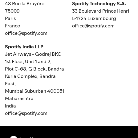
48 Rue la Bruyère
Spotify Technology S.A.
75009
33 Boulevard Prince Henri
Paris
L-1724 Luxembourg
France
office@spotify.com
office@spotify.com
Spotify India LLP
Jet Airways - Godrej BKC
1st Floor, Unit 1 and 2,
Plot C-68, G Block, Bandra
Kurla Complex, Bandra
East,
Mumbai Suburban 400051
Maharashtra
India
office@spotify.com