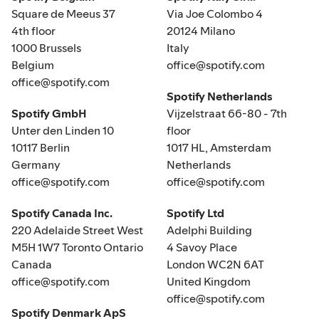
Square de Meeus 37
Via Joe Colombo 4
4th floor
20124 Milano
1000 Brussels
Italy
Belgium
office@spotify.com
office@spotify.com
Spotify Netherlands
Spotify GmbH
Vijzelstraat 66-80 - 7th
Unter den Linden 10
floor
10117 Berlin
1017 HL, Amsterdam
Germany
Netherlands
office@spotify.com
office@spotify.com
Spotify Canada Inc.
Spotify Ltd
220 Adelaide Street West
Adelphi Building
M5H 1W7 Toronto Ontario
4 Savoy Place
Canada
London WC2N 6AT
office@spotify.com
United Kingdom
office@spotify.com
Spotify Denmark ApS