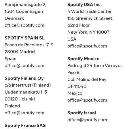
Kampmannsgade 2,
Spotify USA Inc
1604 Copenhagen
4 World Trade Center
Denmark
150 Greenwich Street,
office@spotify.com
62nd Floor
New York, NY 10007
SPOTIFY SPAIN SL
USA
Paseo de Recoletos, 7-9
office@spotify.com
28004 Madrid
Spain
Spotify Mexico
office@spotify.com
Pedregal 24 Torre Virreyes
Piso 8
Spotify Finland Oy
Col. Molino del Rey
c/o Intertrust (Finland)
DF 11040
Uudenmaankatu 1-5
Mexico
00120 Helsinki
office@spotify.com
Finland
office@spotify.com
Spotify Israel
office@spotify.com
Spotify France SAS