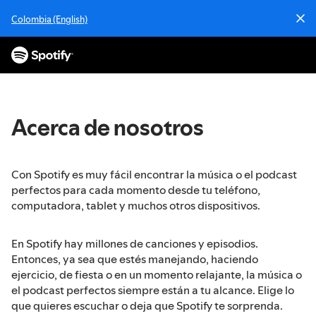
I
Colombia (English)
r
a
l
c
o
n
t
Acerca de nosotros
e
n
i
Con Spotify es muy fácil encontrar la música o el podcast
d
perfectos para cada momento desde tu teléfono,
o
computadora, tablet y muchos otros dispositivos.
En Spotify hay millones de canciones y episodios.
Entonces, ya sea que estés manejando, haciendo
ejercicio, de fiesta o en un momento relajante, la música o
el podcast perfectos siempre están a tu alcance. Elige lo
que quieres escuchar o deja que Spotify te sorprenda.