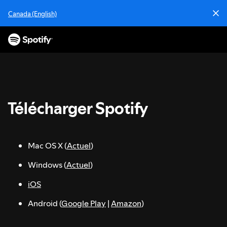
P
Canada (English)
a
s
s
e
r
a
u
c
Télécharger Spotify
o
n
t
e
Mac OS X (
Actuel
)
n
u
Windows (
Actuel
)
iOS
Android (
Google Play
|
Amazon
)