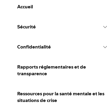
Accueil
Sécurité
Règlement de la plateforme Spotify
Confidentialité
Mesures concernant le contenu
Collecter vos données personnelles
Rapports réglementaires et de
transparence
Signaler du contenu
Protéger vos données personnelles
Ressources pour la santé mentale et les
Conseils pour les parent·e·s ou gardien·ne·s
Vos contrôles de confidentialité
situations de crise