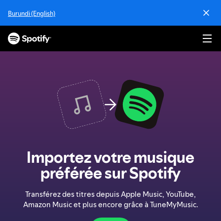
P
Burundi (English)
a
s
s
e
r
a
u
c
o
n
t
e
n
Importez votre musique
u
préférée sur Spotify
Transférez des titres depuis Apple Music, YouTube,
Amazon Music et plus encore grâce à TuneMyMusic.