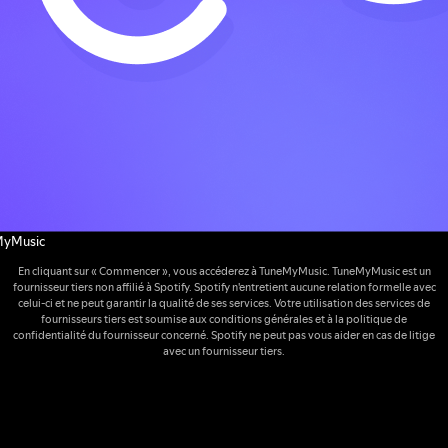
MyMusic
En cliquant sur « Commencer », vous accéderez à TuneMyMusic. TuneMyMusic est un
fournisseur tiers non affilié à Spotify. Spotify n'entretient aucune relation formelle avec
celui-ci et ne peut garantir la qualité de ses services. Votre utilisation des services de
fournisseurs tiers est soumise aux conditions générales et à la politique de
confidentialité du fournisseur concerné. Spotify ne peut pas vous aider en cas de litige
avec un fournisseur tiers.