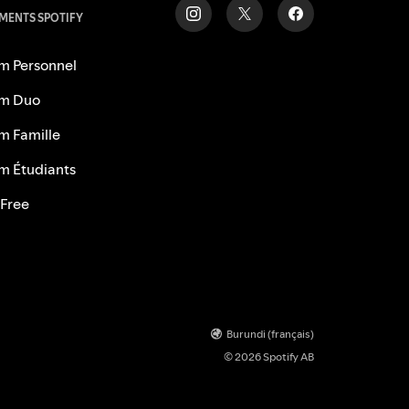
ENTS SPOTIFY
m Personnel
m Duo
m Famille
m Étudiants
 Free
Burundi (français)
© 2026 Spotify AB