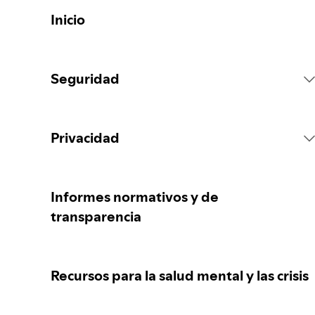
Inicio
Seguridad
Reglas de la Plataforma
Privacidad
Acciones sobre el contenido
Recopilación de tus datos personales
Informes normativos y de
transparencia
Reportar contenido
Protección de tus datos personales
Recursos para la salud mental y las crisis
Orientación para padres, madres o
Tus controles de privacidad
responsables legales