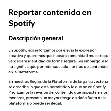
Obtén más información sobre la privacidad
Nuestro enfoque para verificar la edad de los
Reportar contenido en
usuarios
Spotify
Integridad electoral en Spotify
Descripción general
Nuestro enfoque ante el contenido peligroso
En Spotify, nos esforzamos por elevar la expresión
y engañoso
creativa y queremos que nuestra comunidad muestre su
verdadera identidad de forma segura. Sin embargo, eso
no significa que permitimos cualquier tipo de contenido
Nuestro enfoque ante el extremismo violento
en la plataforma.
En nuestras
Reglas de la Plataforma
de larga trayectoria
se describe lo que está permitido y lo que no en Spotify.
Comprender las recomendaciones
Priorizamos la revisión del contenido que impacta en los
menores, presenta un mayor riesgo de daño fuera de la
plataforma o puede ser ilegal.