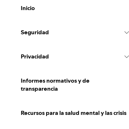
Inicio
Seguridad
Reglas de la Plataforma
Privacidad
Acciones sobre el contenido
Recopilación de tus datos personales
Informes normativos y de
transparencia
Reportar contenido
Protección de tus datos personales
Recursos para la salud mental y las crisis
Orientación para padres, madres o
Tus controles de privacidad
responsables legales