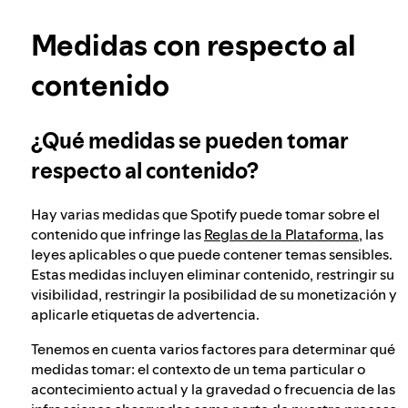
Obtén más información sobre la privacidad
Nuestro enfoque para verificar la edad de los
Medidas con respecto al
usuarios
contenido
Integridad electoral en Spotify
¿Qué medidas se pueden tomar
respecto al contenido?
Nuestro enfoque ante el contenido peligroso
y engañoso
Hay varias medidas que Spotify puede tomar sobre el
contenido que infringe las
Reglas de la Plataforma
, las
leyes aplicables o que puede contener temas sensibles.
Nuestro enfoque ante el extremismo violento
Estas medidas incluyen eliminar contenido, restringir su
visibilidad, restringir la posibilidad de su monetización y
aplicarle etiquetas de advertencia.
Comprender las recomendaciones
Tenemos en cuenta varios factores para determinar qué
medidas tomar: el contexto de un tema particular o
acontecimiento actual y la gravedad o frecuencia de las