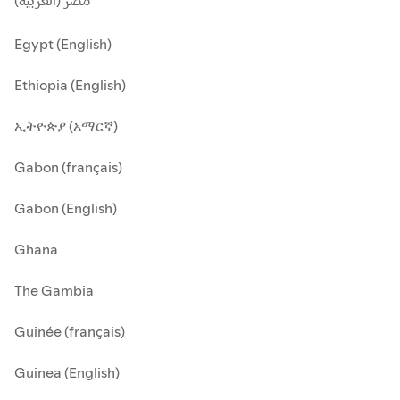
مصر (العربية)
Egypt (English)
Ethiopia (English)
ኢትዮጵያ (አማርኛ)
Gabon (français)
Gabon (English)
Ghana
The Gambia
Guinée (français)
Guinea (English)