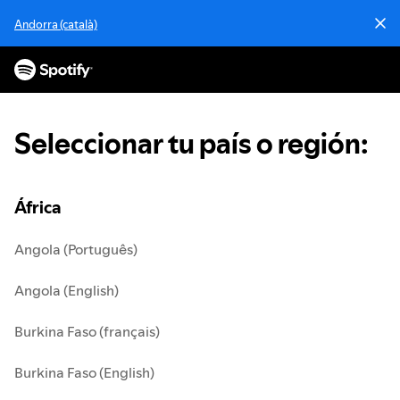
S
Andorra (català)
a
l
t
a
r
a
Seleccionar tu país o región
:
l
c
o
n
África
t
e
Angola (Português)
n
i
Angola (English)
d
o
Burkina Faso (français)
Burkina Faso (English)